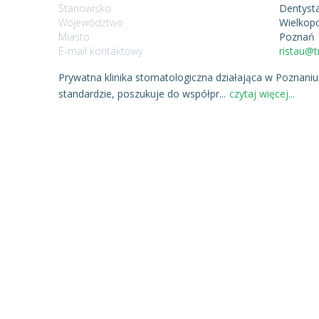
Stanowisko
Dentysta
Województwo
Wielkopo
Miasto
Poznań
E-mail kontaktowy
ristau@t
Prywatna klinika stomatologiczna działająca w Poznani
standardzie, poszukuje do współpr
...
czytaj więcej...