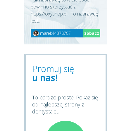
powinno skorzystać z
https://oxyshop.pl . To naprawdę
jest...
marek44378787
zobacz
Promuj się
u nas!
To bardzo proste! Pokaż się
od najlepszej strony z
dentysta.eu