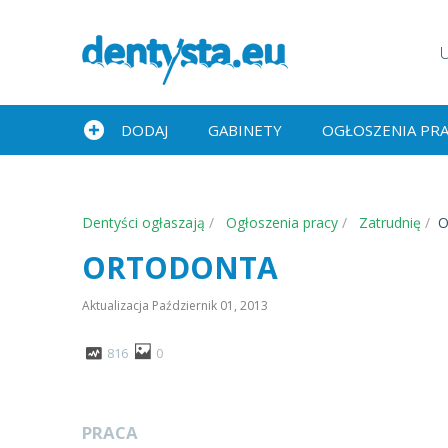
DODAJ
GABINETY
OGŁOSZENIA PR
Dentyści ogłaszają
Ogłoszenia pracy
Zatrudnię
ORTODONTA
Aktualizacja
Październik 01, 2013
816
0
PRACA