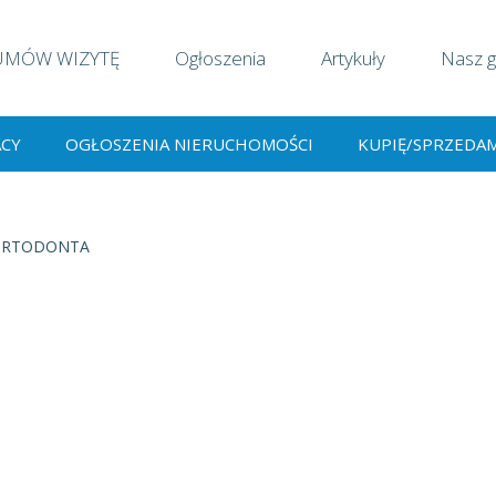
UMÓW WIZYTĘ
Ogłoszenia
Artykuły
Nasz g
ACY
OGŁOSZENIA NIERUCHOMOŚCI
KUPIĘ/SPRZEDA
ORTODONTA