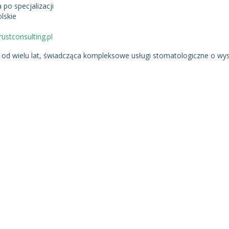
 po specjalizacji
lskie
rustconsulting.pl
u od wielu lat, świadcząca kompleksowe usługi stomatologiczne o wy