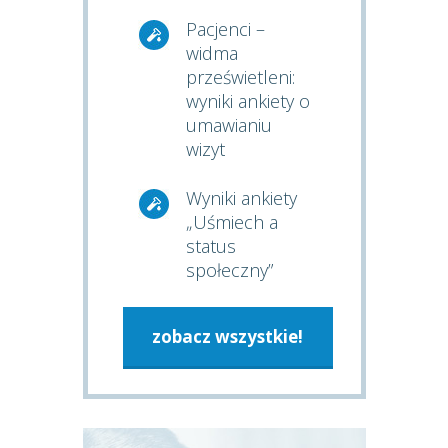
Pacjenci –
widma
prześwietleni:
wyniki ankiety o
umawianiu
wizyt
Wyniki ankiety
„Uśmiech a
status
społeczny”
zobacz wszystkie!