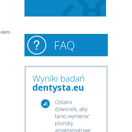
sokim
FAQ
Wyniki badań
dentysta.eu
Ostatni
dzwonek, aby
tanio wymienić
plomby
amalgamatowe