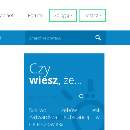
abinet
Forum
Zaloguj
Dołącz
M
Czy
wiesz,
że...
Szkliwo zębów jest
najtwardszą substancją w
ciele człowieka.