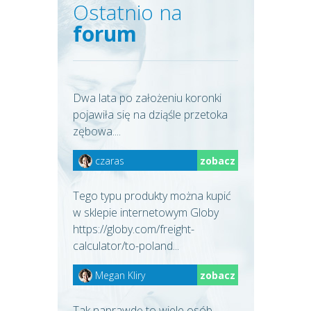
Ostatnio na
forum
Dwa lata po założeniu koronki
pojawiła się na dziąśle przetoka
zębowa....
czaras
zobacz
Tego typu produkty można kupić
w sklepie internetowym Globy
https://globy.com/freight-
calculator/to-poland...
Megan Kliry
zobacz
Tak naprawdę to wiele osób