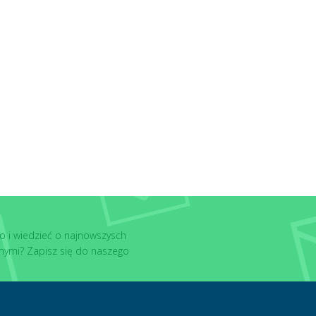
o i wiedzieć o najnowszysch
nymi? Zapisz się do naszego