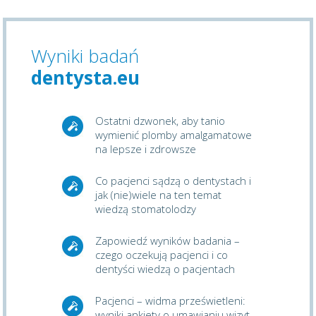
Wyniki badań
dentysta.eu
Ostatni dzwonek, aby tanio
wymienić plomby amalgamatowe
na lepsze i zdrowsze
Co pacjenci sądzą o dentystach i
jak (nie)wiele na ten temat
wiedzą stomatolodzy
Zapowiedź wyników badania –
czego oczekują pacjenci i co
dentyści wiedzą o pacjentach
Pacjenci – widma prześwietleni:
wyniki ankiety o umawianiu wizyt