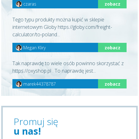
czaras
zobacz
Tego typu produkty można kupić w sklepie
internetowym Globy https://globy.com/freight-
calculator/to-poland...
Megan Kliry
zobacz
Tak naprawdę to wiele osób powinno skorzystać z
https://oxyshop.pl . To naprawdę jest...
marek44378787
zobacz
Promuj się
u nas!