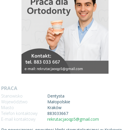
PRACA
Stanowisko
Dentysta
Województwo
Małopolskie
Miasto
Kraków
Telefon kontaktowy
883033667
E-mail kontaktowy
rekrutacjaoqp5@gmail.com
Do nowoczesnej, prywatnej kliniki stomatologicznej w Krakowie