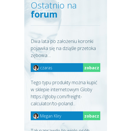
Ostatnio na
forum
Dwa lata po założeniu koronki
pojawiła się na dziąśle przetoka
zębowa....
czaras
zobacz
Tego typu produkty można kupić
w sklepie internetowym Globy
https://globy.com/freight-
calculator/to-poland...
Megan Kliry
zobacz
Tak naprawdę to wiele osób