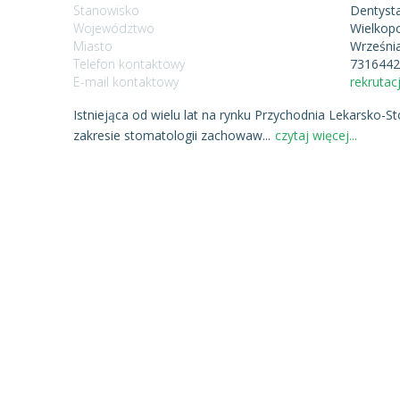
Stanowisko
Dentyst
Województwo
Wielkopo
Miasto
Wrześni
Telefon kontaktowy
731644
E-mail kontaktowy
rekruta
Istniejąca od wielu lat na rynku Przychodnia Lekarsko-S
zakresie stomatologii zachowaw
...
czytaj więcej...