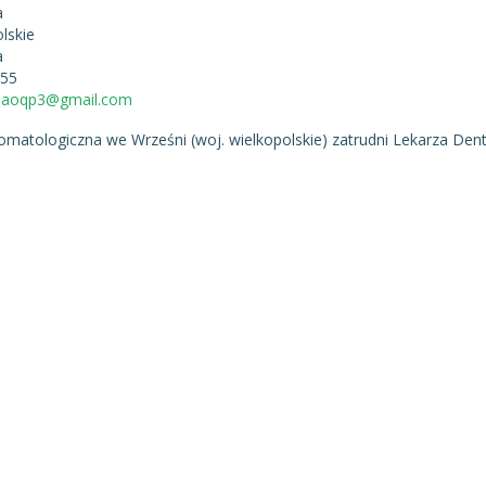
a
lskie
a
255
cjaoqp3@gmail.com
tomatologiczna we Wrześni (woj. wielkopolskie) zatrudni Lekarza Den