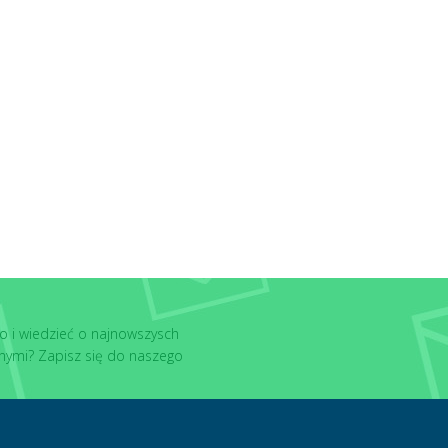
o i wiedzieć o najnowszysch
nymi? Zapisz się do naszego