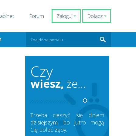
abinet
Forum
Zaloguj
Dołącz
M
Czy
wiesz,
że...
Trzeba cieszyć się dniem
dzisiejszym, bo jutro mogą
Cię boleć zęby.