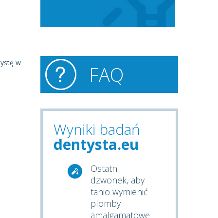
tystę w
FAQ
Wyniki badań
dentysta.eu
Ostatni
dzwonek, aby
tanio wymienić
plomby
amalgamatowe