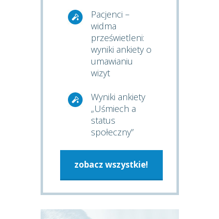
Pacjenci –
widma
prześwietleni:
wyniki ankiety o
umawianiu
wizyt
Wyniki ankiety
„Uśmiech a
status
społeczny”
zobacz wszystkie!