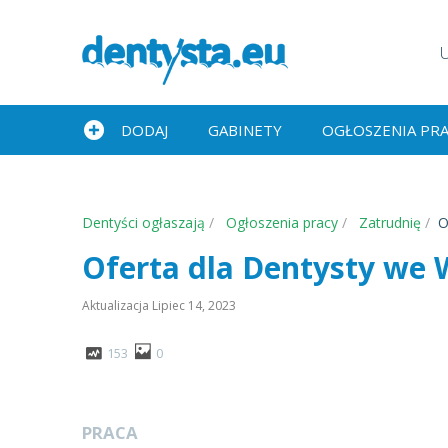
DODAJ
GABINETY
OGŁOSZENIA PR
Dentyści ogłaszają
Ogłoszenia pracy
Zatrudnię
O
Oferta dla Dentysty we 
Aktualizacja
Lipiec 14, 2023
153
0
PRACA