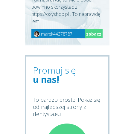
powinno skorzystać z
https://oxyshop.pl . To naprawdę
jest...
marek44378787
zobacz
Promuj się
u nas!
To bardzo proste! Pokaż się
od najlepszej strony z
dentysta.eu