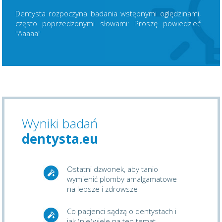
Dentysta rozpoczyna badania wstępnymi oględzinami,
często poprzedzonymi słowami: Proszę powiedzieć
"Aaaaa"
Wyniki badań
dentysta.eu
Ostatni dzwonek, aby tanio
wymienić plomby amalgamatowe
na lepsze i zdrowsze
Co pacjenci sądzą o dentystach i
jak (nie)wiele na ten temat