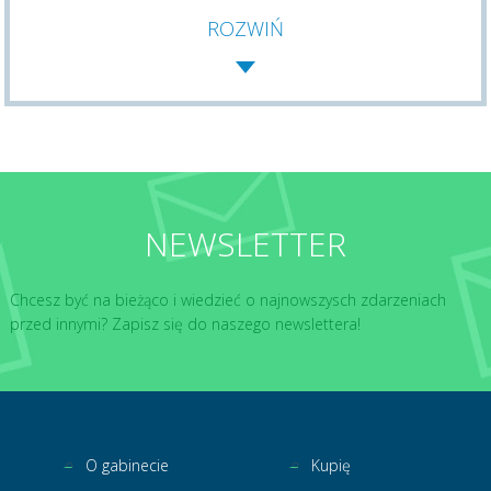
ROZWIŃ
NEWSLETTER
Chcesz być na bieżąco i wiedzieć o najnowszysch zdarzeniach
przed innymi? Zapisz się do naszego newslettera!
O gabinecie
Kupię