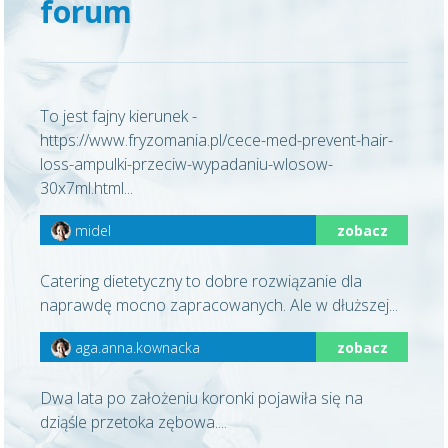
forum
To jest fajny kierunek -
https://www.fryzomania.pl/cece-med-prevent-hair-
loss-ampulki-przeciw-wypadaniu-wlosow-
30x7ml.html...
midel
zobacz
Catering dietetyczny to dobre rozwiązanie dla
naprawdę mocno zapracowanych. Ale w dłuższej...
aga.anna.kownacka
zobacz
Dwa lata po założeniu koronki pojawiła się na
dziąśle przetoka zębowa....