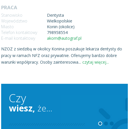
PRACA
Stanowisko
Dentysta
Województwo
Wielkopolskie
Miasto
Konin (okolice)
Telefon kontaktowy
798958554
E-mail kontaktowy
akom@autograf.pl
NZOZ z siedzibą w okolicy Konina poszukuje lekarza dentysty do
pracy w ramach NFZ oraz prywatnie. Oferujemy bardzo dobre
warunki współpracy. Osoby zainteresowa
...
czytaj więcej...
Czy
wiesz,
że...