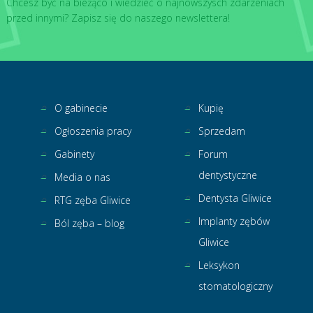
Chcesz być na bieżąco i wiedzieć o najnowszysch zdarzeniach
przed innymi? Zapisz się do naszego newslettera!
O gabinecie
Kupię
Ogłoszenia pracy
Sprzedam
Gabinety
Forum
dentystyczne
Media o nas
Dentysta Gliwice
RTG zęba Gliwice
Implanty zębów
Ból zęba – blog
Gliwice
Leksykon
stomatologiczny