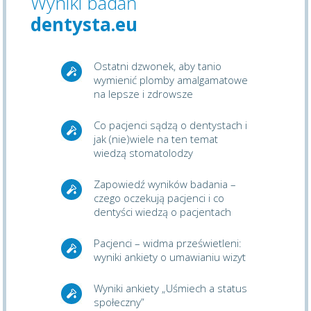
Wyniki badań
dentysta.eu
Ostatni dzwonek, aby tanio
wymienić plomby amalgamatowe
na lepsze i zdrowsze
Co pacjenci sądzą o dentystach i
jak (nie)wiele na ten temat
wiedzą stomatolodzy
Zapowiedź wyników badania –
czego oczekują pacjenci i co
dentyści wiedzą o pacjentach
Pacjenci – widma prześwietleni:
wyniki ankiety o umawianiu wizyt
Wyniki ankiety „Uśmiech a status
społeczny”