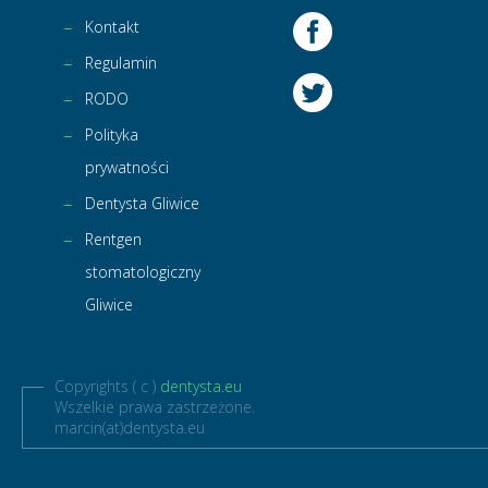
Kontakt
Regulamin
RODO
Polityka
prywatności
Dentysta Gliwice
Rentgen
stomatologiczny
Gliwice
Copyrights ( c )
dentysta.eu
Wszelkie prawa zastrzeżone.
marcin(at)dentysta.eu