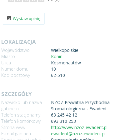
Wystaw opinię
LOKALIZACJA
Województwo
Wielkopolskie
Miasto
Konin
Ulica
Kosmonautów
Numer domu
10
Kod pocztowy
62-510
SZCZEGÓŁY
Nazwisko lub nazwa
NZOZ Prywatna Przychodnia
gabinetu
Stomatologiczna - Ewadent
Telefon stacjonarny
63 245 42 12
Telefon komórkowy
693 310 253
Strona www
http://www.nzoz-ewadent.pl
E-mail gabinetu
ewadent@nzoz-ewadent.pl
Specjalizacja i usługi
Stomatologia ogólna