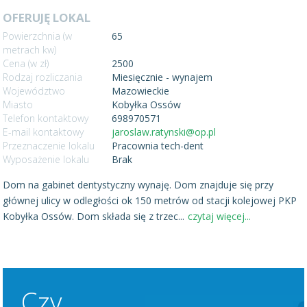
OFERUJĘ LOKAL
Powierzchnia (w
65
metrach kw)
Cena (w zł)
2500
Rodzaj rozliczania
Miesięcznie - wynajem
Województwo
Mazowieckie
Miasto
Kobyłka Ossów
Telefon kontaktowy
698970571
E-mail kontaktowy
jaroslaw.ratynski@op.pl
Przeznaczenie lokalu
Pracownia tech-dent
Wyposażenie lokalu
Brak
Dom na gabinet dentystyczny wynaję. Dom znajduje się przy
głównej ulicy w odległości ok 150 metrów od stacji kolejowej PKP
Kobyłka Ossów. Dom składa się z trzec
...
czytaj więcej...
Czy