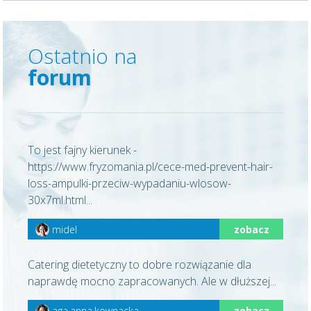
Ostatnio na
forum
To jest fajny kierunek -
https://www.fryzomania.pl/cece-med-prevent-hair-
loss-ampulki-przeciw-wypadaniu-wlosow-
30x7ml.html...
midel
zobacz
Catering dietetyczny to dobre rozwiązanie dla
naprawdę mocno zapracowanych. Ale w dłuższej...
aga.anna.kownacka
zobacz