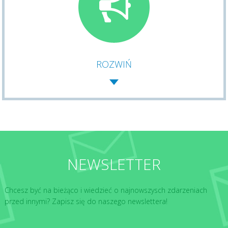
ROZWIŃ
NEWSLETTER
Chcesz być na bieżąco i wiedzieć o najnowszysch zdarzeniach
przed innymi? Zapisz się do naszego newslettera!