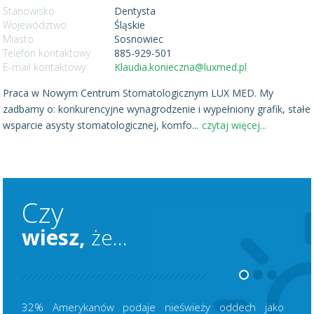
Stanowisko
Dentysta
Województwo
Śląskie
Miasto
Sosnowiec
Telefon kontaktowy
885-929-501
E-mail kontaktowy
Klaudia.konieczna@luxmed.pl
Praca w Nowym Centrum Stomatologicznym LUX MED. My
zadbamy o: konkurencyjne wynagrodzenie i wypełniony grafik, stałe
wsparcie asysty stomatologicznej, komfo
...
czytaj więcej...
Czy
wiesz,
że...
32% Amerykanów podaje nieświeży oddech jako