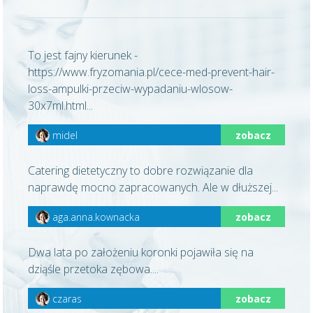
To jest fajny kierunek -
https://www.fryzomania.pl/cece-med-prevent-hair-
loss-ampulki-przeciw-wypadaniu-wlosow-
30x7ml.html...
midel
zobacz
Catering dietetyczny to dobre rozwiązanie dla
naprawdę mocno zapracowanych. Ale w dłuższej...
aga.anna.kownacka
zobacz
Dwa lata po założeniu koronki pojawiła się na
dziąśle przetoka zębowa....
czaras
zobacz