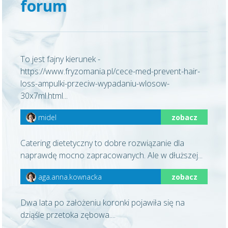
forum
To jest fajny kierunek -
https://www.fryzomania.pl/cece-med-prevent-hair-
loss-ampulki-przeciw-wypadaniu-wlosow-
30x7ml.html...
midel
zobacz
Catering dietetyczny to dobre rozwiązanie dla
naprawdę mocno zapracowanych. Ale w dłuższej...
aga.anna.kownacka
zobacz
Dwa lata po założeniu koronki pojawiła się na
dziąśle przetoka zębowa....