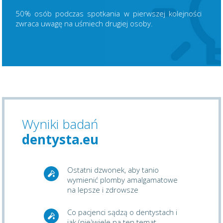
50% osób podczas spotkania w pierwszej kolejności
zwraca uwagę na uśmiech drugiej osoby.
Wyniki badań
dentysta.eu
Ostatni dzwonek, aby tanio
wymienić plomby amalgamatowe
na lepsze i zdrowsze
Co pacjenci sądzą o dentystach i
jak (nie)wiele na ten temat