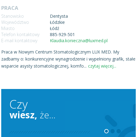
PRACA
Stanowisko
Dentysta
Województwo
Łódzkie
Miasto
Łódź
Telefon kontaktowy
885-929-501
E-mail kontaktowy
Klaudia.konieczna@luxmed.pl
Praca w Nowym Centrum Stomatologicznym LUX MED. My
zadbamy o: konkurencyjne wynagrodzenie i wypełniony grafik, stałe
wsparcie asysty stomatologicznej, komfo
...
czytaj więcej...
Czy
wiesz,
że...