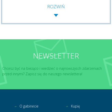
ROZWIŃ
NEWSLETTER
Chcesz być na bieżąco i wiedzieć o najnowszysch zdarzeniach
przed innymi? Zapisz się do naszego newslettera!
O gabinecie
Kupię