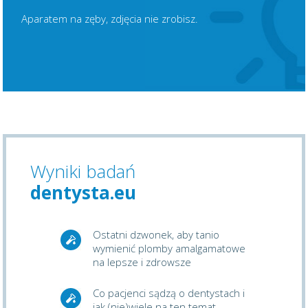
Aparatem na zęby, zdjęcia nie zrobisz.
Wyniki badań
dentysta.eu
Ostatni dzwonek, aby tanio
wymienić plomby amalgamatowe
na lepsze i zdrowsze
Co pacjenci sądzą o dentystach i
jak (nie)wiele na ten temat