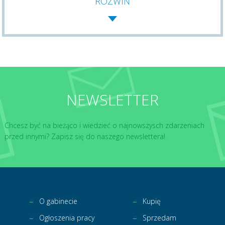
ROZWIŃ
NEWSLETTER
Chcesz być na bieżąco i wiedzieć o najnowszysch zdarzeniach
przed innymi? Zapisz się do naszego newslettera!
O gabinecie
Kupię
Ogłoszenia pracy
Sprzedam