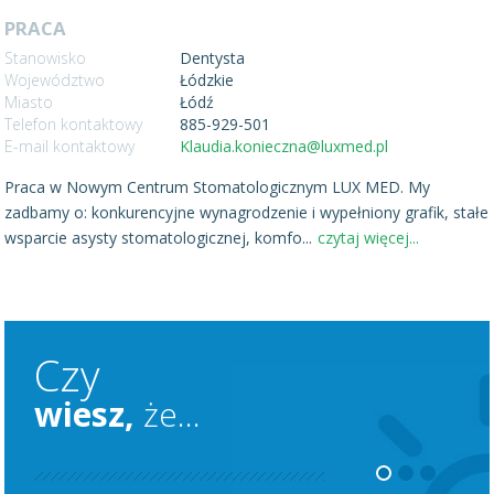
PRACA
Stanowisko
Dentysta
Województwo
Łódzkie
Miasto
Łódź
Telefon kontaktowy
885-929-501
E-mail kontaktowy
Klaudia.konieczna@luxmed.pl
Praca w Nowym Centrum Stomatologicznym LUX MED. My
zadbamy o: konkurencyjne wynagrodzenie i wypełniony grafik, stałe
wsparcie asysty stomatologicznej, komfo
...
czytaj więcej...
Czy
wiesz,
że...