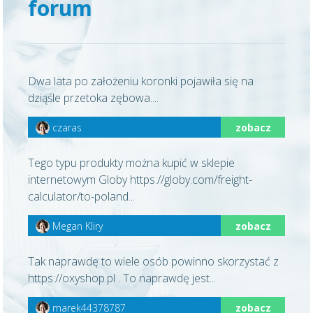
forum
Dwa lata po założeniu koronki pojawiła się na
dziąśle przetoka zębowa....
czaras
zobacz
Tego typu produkty można kupić w sklepie
internetowym Globy https://globy.com/freight-
calculator/to-poland...
Megan Kliry
zobacz
Tak naprawdę to wiele osób powinno skorzystać z
https://oxyshop.pl . To naprawdę jest...
marek44378787
zobacz