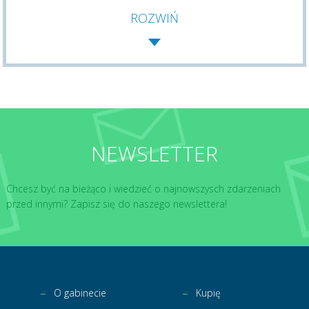
ROZWIŃ
NEWSLETTER
Chcesz być na bieżąco i wiedzieć o najnowszysch zdarzeniach
przed innymi? Zapisz się do naszego newslettera!
O gabinecie
Kupię