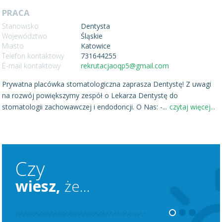
PRACA
Stanowisko
Dentysta
Województwo
Śląskie
Miasto
Katowice
Telefon kontaktowy
731644255
E-mail kontaktowy
rekrutacjaoqp5@gmail.com
Prywatna placówka stomatologiczna zaprasza Dentystę! Z uwagi
na rozwój powiększymy zespół o Lekarza Dentystę do
stomatologii zachowawczej i endodoncji. O Nas: -
...
czytaj więcej...
Czy
wiesz,
że...