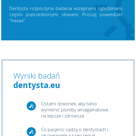
Dentysta rozpoczyna badania wstępnymi oględzinami,
często poprzedzonymi słowami: Proszę powiedzieć
"Aaaaa"
Wyniki badań
dentysta.eu
Ostatni dzwonek, aby tanio
wymienić plomby amalgamatowe
na lepsze i zdrowsze
Co pacjenci sądzą o dentystach i
jak (nie)wiele na ten temat