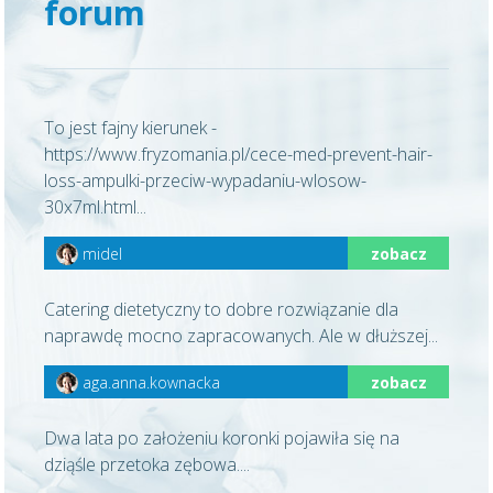
forum
To jest fajny kierunek -
https://www.fryzomania.pl/cece-med-prevent-hair-
loss-ampulki-przeciw-wypadaniu-wlosow-
30x7ml.html...
midel
zobacz
Catering dietetyczny to dobre rozwiązanie dla
naprawdę mocno zapracowanych. Ale w dłuższej...
aga.anna.kownacka
zobacz
Dwa lata po założeniu koronki pojawiła się na
dziąśle przetoka zębowa....