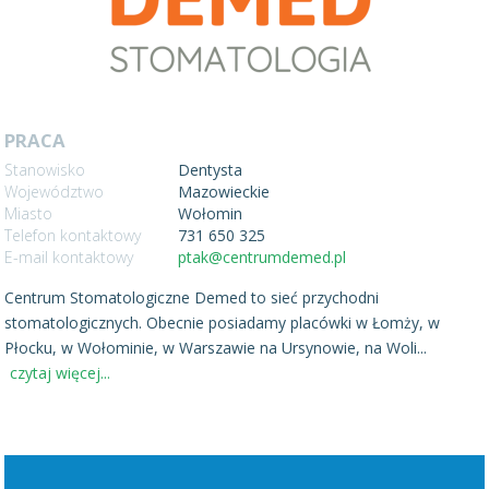
PRACA
Stanowisko
Dentysta
Województwo
Mazowieckie
Miasto
Wołomin
Telefon kontaktowy
731 650 325
E-mail kontaktowy
ptak@centrumdemed.pl
Centrum Stomatologiczne Demed to sieć przychodni
stomatologicznych. Obecnie posiadamy placówki w Łomży, w
Płocku, w Wołominie, w Warszawie na Ursynowie, na Woli
...
czytaj więcej...