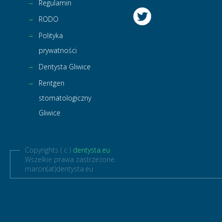
Regulamin
RODO
Polityka
prywatności
Dentysta Gliwice
Rentgen
stomatologiczny
Gliwice
Copyrights ( c )
dentysta.eu
Wszelkie prawa zastrzeżone.
marcin(at)dentysta.eu