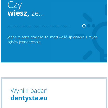
Czy
wiesz,
że...
Jedną z zalet starości to możliwość śpiewania i mycia
zębów jednocześnie.
Wyniki badań
dentysta.eu