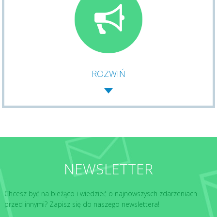
ROZWIŃ
NEWSLETTER
Chcesz być na bieżąco i wiedzieć o najnowszysch zdarzeniach
przed innymi? Zapisz się do naszego newslettera!