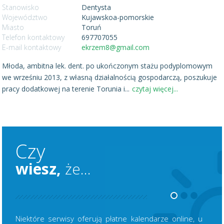
Stanowisko
Dentysta
Województwo
Kujawskoa-pomorskie
Miasto
Toruń
Telefon kontaktowy
697707055
E-mail kontaktowy
ekrzem8@gmail.com
Młoda, ambitna lek. dent. po ukończonym stażu podyplomowym
we wrześniu 2013, z własną działalnością gospodarczą, poszukuje
pracy dodatkowej na terenie Torunia i
...
czytaj więcej...
Czy
wiesz,
że...
Niektóre serwisy oferują płatne kalendarze online, u