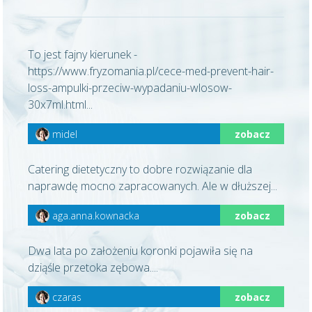
To jest fajny kierunek -
https://www.fryzomania.pl/cece-med-prevent-hair-
loss-ampulki-przeciw-wypadaniu-wlosow-
30x7ml.html...
midel
zobacz
Catering dietetyczny to dobre rozwiązanie dla
naprawdę mocno zapracowanych. Ale w dłuższej...
aga.anna.kownacka
zobacz
Dwa lata po założeniu koronki pojawiła się na
dziąśle przetoka zębowa....
czaras
zobacz