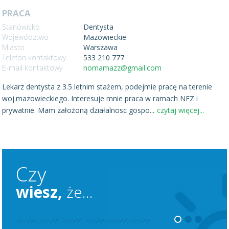
PRACA
Stanowisko
Dentysta
Województwo
Mazowieckie
Miasto
Warszawa
Telefon kontaktowy
533 210 777
E-mail kontaktowy
nomamazz@gmail.com
Lekarz dentysta z 3.5 letnim stażem, podejmie pracę na terenie
woj.mazowieckiego. Interesuje mnie praca w ramach NFZ i
prywatnie. Mam założoną działalnosc gospo
...
czytaj więcej...
Czy
wiesz,
że...