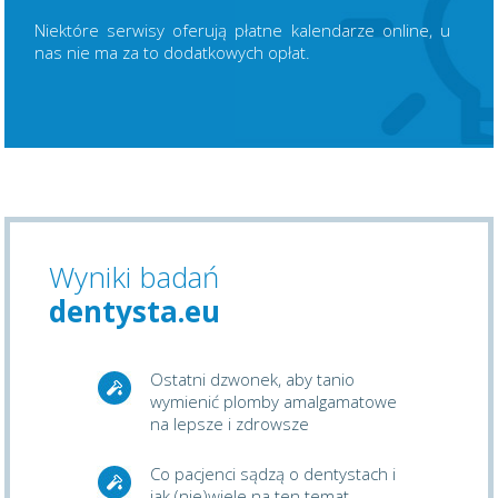
Niektóre serwisy oferują płatne kalendarze online, u
nas nie ma za to dodatkowych opłat.
Wyniki badań
dentysta.eu
Ostatni dzwonek, aby tanio
wymienić plomby amalgamatowe
na lepsze i zdrowsze
Co pacjenci sądzą o dentystach i
jak (nie)wiele na ten temat