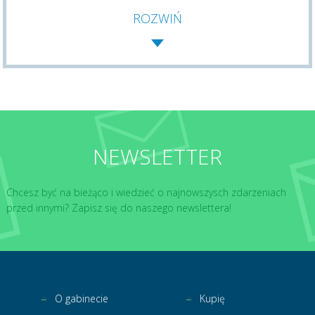
ROZWIŃ
NEWSLETTER
Chcesz być na bieżąco i wiedzieć o najnowszysch zdarzeniach
przed innymi? Zapisz się do naszego newslettera!
O gabinecie
Kupię