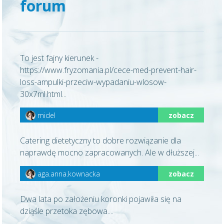
forum
To jest fajny kierunek -
https://www.fryzomania.pl/cece-med-prevent-hair-
loss-ampulki-przeciw-wypadaniu-wlosow-
30x7ml.html...
midel
zobacz
Catering dietetyczny to dobre rozwiązanie dla
naprawdę mocno zapracowanych. Ale w dłuższej...
aga.anna.kownacka
zobacz
Dwa lata po założeniu koronki pojawiła się na
dziąśle przetoka zębowa....