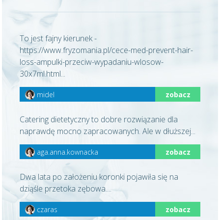
To jest fajny kierunek -
https://www.fryzomania.pl/cece-med-prevent-hair-
loss-ampulki-przeciw-wypadaniu-wlosow-
30x7ml.html...
midel
zobacz
Catering dietetyczny to dobre rozwiązanie dla
naprawdę mocno zapracowanych. Ale w dłuższej...
aga.anna.kownacka
zobacz
Dwa lata po założeniu koronki pojawiła się na
dziąśle przetoka zębowa....
czaras
zobacz