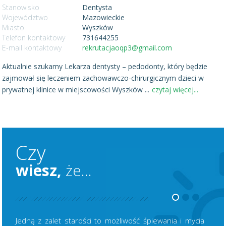
Stanowisko
Dentysta
Województwo
Mazowieckie
Miasto
Wyszków
Telefon kontaktowy
731644255
E-mail kontaktowy
rekrutacjaoqp3@gmail.com
Aktualnie szukamy Lekarza dentysty – pedodonty, który będzie
zajmował się leczeniem zachowawczo-chirurgicznym dzieci w
prywatnej klinice w miejscowości Wyszków
...
czytaj więcej...
Czy
wiesz,
że...
Jedną z zalet starości to możliwość śpiewania i mycia