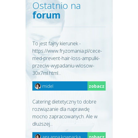
Ostatnio na
forum
To jest fajny kierunek -
https://www.fryzomania.pl/cece-
med-prevent-hair-loss-ampulki-
przeciw-wypadaniu-wlosow-
30x7ml.html...
midel
zobacz
Catering dietetyczny to dobre
rozwiązanie dla naprawdę
mocno zapracowanych. Ale w
dłuższej...
aga.anna.kownacka
zobacz