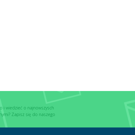
o i wiedzieć o najnowszysch
nymi? Zapisz się do naszego