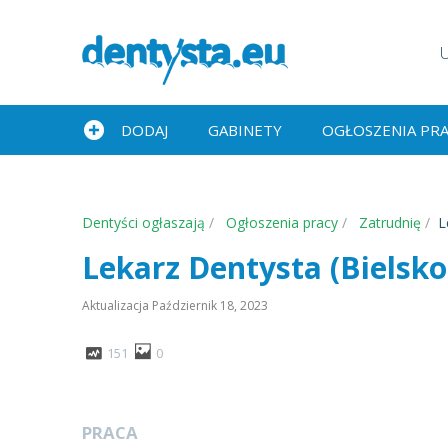
DODAJ
GABINETY
OGŁOSZENIA PR
Dentyści ogłaszają
Ogłoszenia pracy
Zatrudnię
L
Lekarz Dentysta (Bielsko
Aktualizacja
Październik 18, 2023
151
0
PRACA