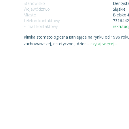
Stanowisko
Dentyst
Województwo
Śląskie
Miasto
Bielsko-
Telefon kontaktowy
731644
E-mail kontaktowy
rekruta
Klinika stomatologiczna istniejąca na rynku od 1996 ro
zachowawczej, estetycznej, dziec
...
czytaj więcej...