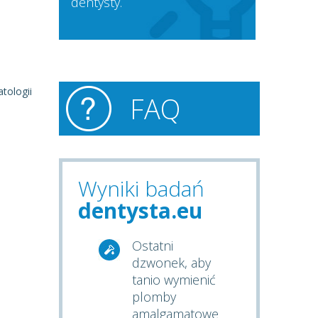
dentysty.
tologii
FAQ
Wyniki badań
dentysta.eu
Ostatni
dzwonek, aby
tanio wymienić
plomby
amalgamatowe