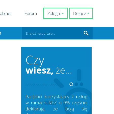
abinet
Forum
Zaloguj
Dołącz
M
Czy
wiesz,
że...
Pacjenci korzystający z usług
w ramach NFZ o 9% częściej
deklarują, że boją się