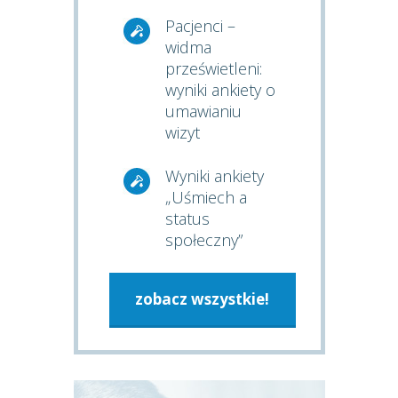
Pacjenci –
widma
prześwietleni:
wyniki ankiety o
umawianiu
wizyt
Wyniki ankiety
„Uśmiech a
status
społeczny”
zobacz wszystkie!