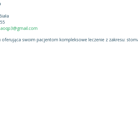
a
Biała
255
cjaoqp3@gmail.com
ku oferująca swoim pacjentom kompleksowe leczenie z zakresu: stoma