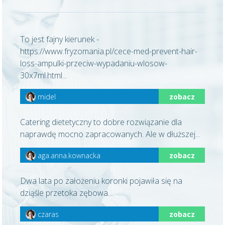
To jest fajny kierunek -
https://www.fryzomania.pl/cece-med-prevent-hair-
loss-ampulki-przeciw-wypadaniu-wlosow-
30x7ml.html...
midel
zobacz
Catering dietetyczny to dobre rozwiązanie dla
naprawdę mocno zapracowanych. Ale w dłuższej...
aga.anna.kownacka
zobacz
Dwa lata po założeniu koronki pojawiła się na
dziąśle przetoka zębowa....
czaras
zobacz