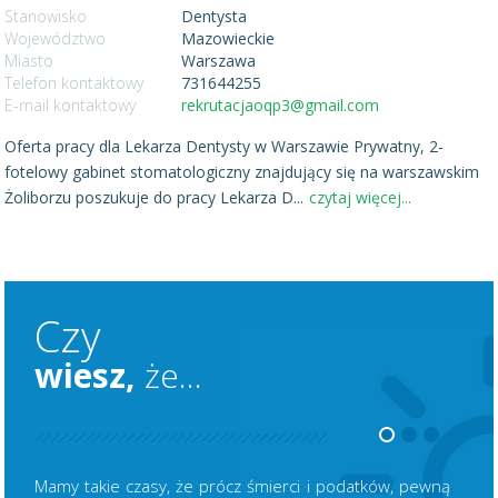
Stanowisko
Dentysta
Województwo
Mazowieckie
Miasto
Warszawa
Telefon kontaktowy
731644255
E-mail kontaktowy
rekrutacjaoqp3@gmail.com
Oferta pracy dla Lekarza Dentysty w Warszawie Prywatny, 2-
fotelowy gabinet stomatologiczny znajdujący się na warszawskim
Żoliborzu poszukuje do pracy Lekarza D
...
czytaj więcej...
Czy
wiesz,
że...
Mamy takie czasy, że prócz śmierci i podatków, pewną