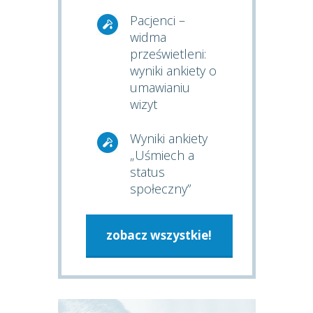
Pacjenci –
widma
prześwietleni:
wyniki ankiety o
umawianiu
wizyt
Wyniki ankiety
„Uśmiech a
status
społeczny”
zobacz wszystkie!