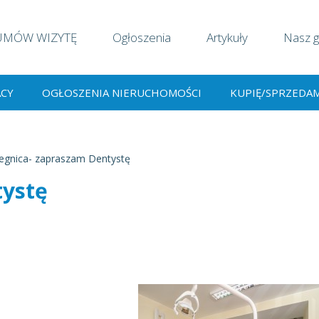
UMÓW WIZYTĘ
Ogłoszenia
Artykuły
Nasz g
ACY
OGŁOSZENIA NIERUCHOMOŚCI
KUPIĘ/SPRZEDA
egnica- zapraszam Dentystę
tystę