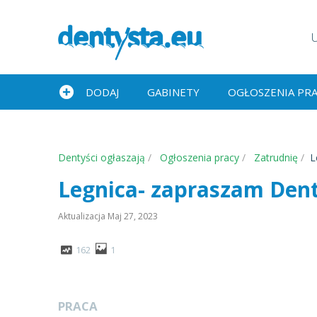
DODAJ
GABINETY
OGŁOSZENIA PR
Dentyści ogłaszają
Ogłoszenia pracy
Zatrudnię
L
Legnica- zapraszam Den
Aktualizacja
Maj 27, 2023
162
1
PRACA