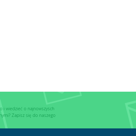
o i wiedzieć o najnowszysch
nymi? Zapisz się do naszego