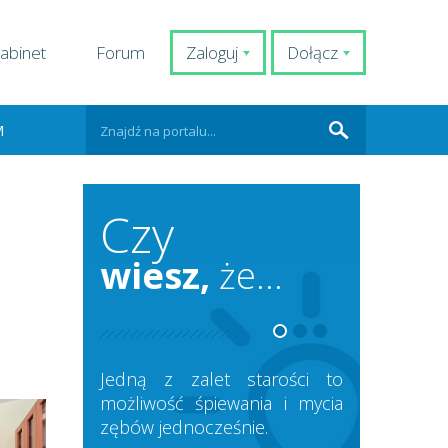
abinet
Forum
Zaloguj
Dołącz
M
Czy
wiesz,
że...
Jedną z zalet starości to
możliwość śpiewania i mycia
zębów jednocześnie.