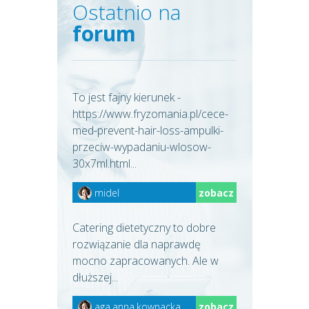
Ostatnio na
forum
To jest fajny kierunek -
https://www.fryzomania.pl/cece-
med-prevent-hair-loss-ampulki-
przeciw-wypadaniu-wlosow-
30x7ml.html...
midel
zobacz
Catering dietetyczny to dobre
rozwiązanie dla naprawdę
mocno zapracowanych. Ale w
dłuższej...
aga.anna.kownacka
zobacz