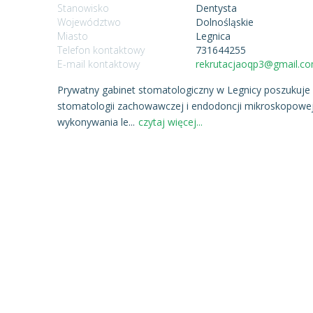
Stanowisko
Dentysta
Województwo
Dolnośląskie
Miasto
Legnica
Telefon kontaktowy
731644255
E-mail kontaktowy
rekrutacjaoqp3@gmail.c
Prywatny gabinet stomatologiczny w Legnicy poszukuje
stomatologii zachowawczej i endodoncji mikroskopowej.
wykonywania le
...
czytaj więcej...