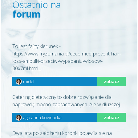
Ostatnio na
forum
To jest fajny kierunek -
https://www.fryzomania.pl/cece-med-prevent-hair-
loss-ampulki-przeciw-wypadaniu-wlosow-
30x7ml.html...
midel
zobacz
Catering dietetyczny to dobre rozwiązanie dla
naprawdę mocno zapracowanych. Ale w dłuższej...
aga.anna.kownacka
zobacz
Dwa lata po założeniu koronki pojawiła się na