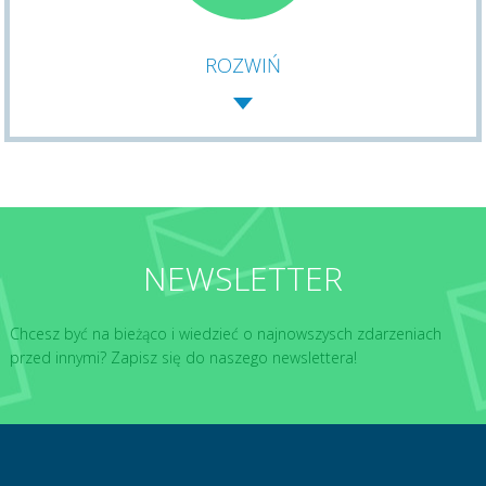
ROZWIŃ
NEWSLETTER
Chcesz być na bieżąco i wiedzieć o najnowszysch zdarzeniach
przed innymi? Zapisz się do naszego newslettera!