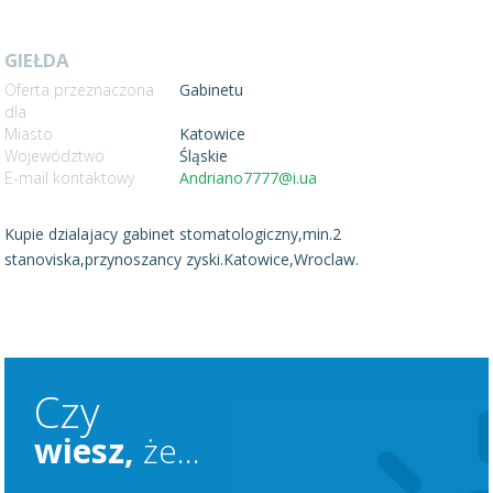
GIEŁDA
Oferta przeznaczona
Gabinetu
dla
Miasto
Katowice
Województwo
Śląskie
E-mail kontaktowy
Andriano7777@i.ua
Kupie dzialajacy gabinet stomatologiczny,min.2
stanoviska,przynoszancy zyski.Katowice,Wroclaw.
Czy
wiesz,
że...