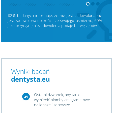
82% badanych informuje, że nie jest zadowolona nie
jest zadowolona do końca ze swojego uśmiechu, 60%
jako przyczynę niezadowolenia podaje barwę zębów
Wyniki badań
dentysta.eu
Ostatni dzwonek, aby tanio
wymienić plomby amalgamatowe
na lepsze i zdrowsze