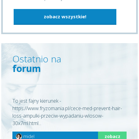
zobacz wszystkie!
Ostatnio na
forum
To jest fajny kierunek -
https://www.fryzomania.pl/cece-med-prevent-hair-
loss-ampulki-przeciw-wypadaniu-wlosow-
30x7ml.html...
midel
zobacz