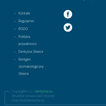
Kontakt
Regulamin
RODO
Polityka
prywatności
Dentysta Gliwice
Rentgen
stomatologiczny
Gliwice
Copyrights ( c )
dentysta.eu
Wszelkie prawa zastrzeżone.
marcin(at)dentysta.eu