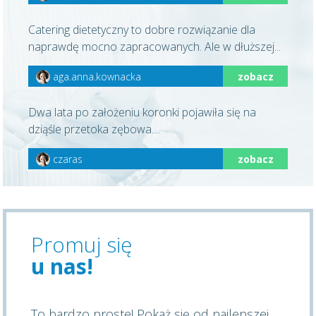
Catering dietetyczny to dobre rozwiązanie dla
naprawdę mocno zapracowanych. Ale w dłuższej...
aga.anna.kownacka
zobacz
Dwa lata po założeniu koronki pojawiła się na
dziąśle przetoka zębowa....
czaras
zobacz
Promuj się
u nas!
To bardzo proste! Pokaż się od najlepszej