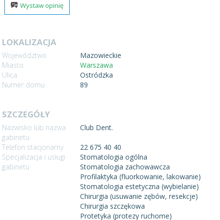
Wystaw opinię
LOKALIZACJA
Województwo
Mazowieckie
Miasto
Warszawa
Ulica
Ostródzka
Numer domu
89
SZCZEGÓŁY
Nazwisko lub nazwa
Club Dent.
gabinetu
Telefon stacjonarny
22 675 40 40
Specjalizacja i usługi
Stomatologia ogólna
gabinetu
Stomatologia zachowawcza
Profilaktyka (fluorkowanie, lakowanie)
Stomatologia estetyczna (wybielanie)
Chirurgia (usuwanie zębów, resekcje)
Chirurgia szczękowa
Protetyka (protezy ruchome)