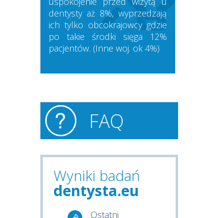
uspokojenie przed wizytą u
dentysty aż 8%, wyprzedzają
ich tylko obcokrajowcy gdzie
po takie środki sięga 12%
pacjentów. (Inne woj. ok 4%)
FAQ
Wyniki badań
dentysta.eu
Ostatni