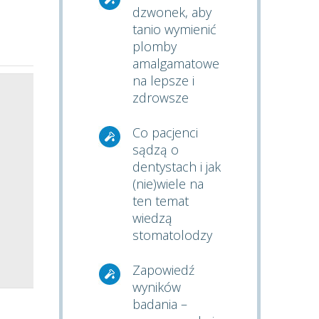
dzwonek, aby
tanio wymienić
plomby
amalgamatowe
na lepsze i
zdrowsze
Co pacjenci
sądzą o
dentystach i jak
(nie)wiele na
ten temat
wiedzą
stomatolodzy
Zapowiedź
wyników
badania –