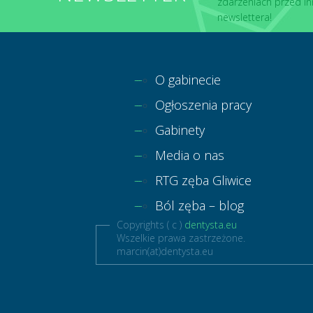
zdarzeniach przed in
newslettera!
O gabinecie
Ogłoszenia pracy
Gabinety
Media o nas
RTG zęba Gliwice
Ból zęba – blog
Copyrights ( c )
dentysta.eu
Wszelkie prawa zastrzeżone.
marcin(at)dentysta.eu