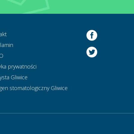
akt
lamin
O
yka prywatności
ysta Gliwice
gen stomatologiczny Gliwice