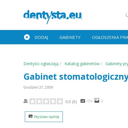
DODAJ
GABINETY
OGŁOSZENIA PR
Dentyści ogłaszają
Katalog gabinetów
Gabinety pr
Gabinet stomatologiczn
Grudzień 27, 2009
730
0
0.0
(
0
)
Wystaw opinię