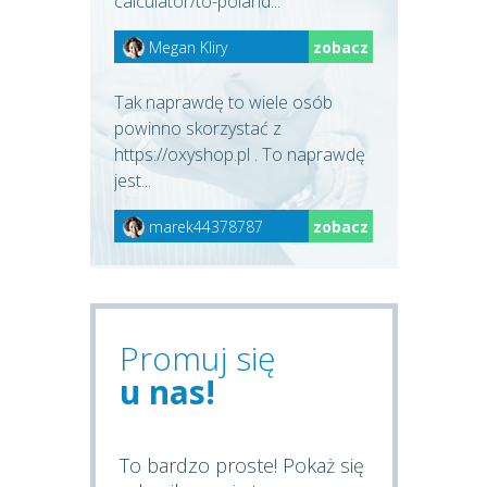
calculator/to-poland...
Megan Kliry
zobacz
Tak naprawdę to wiele osób
powinno skorzystać z
https://oxyshop.pl . To naprawdę
jest...
marek44378787
zobacz
Promuj się
u nas!
To bardzo proste! Pokaż się