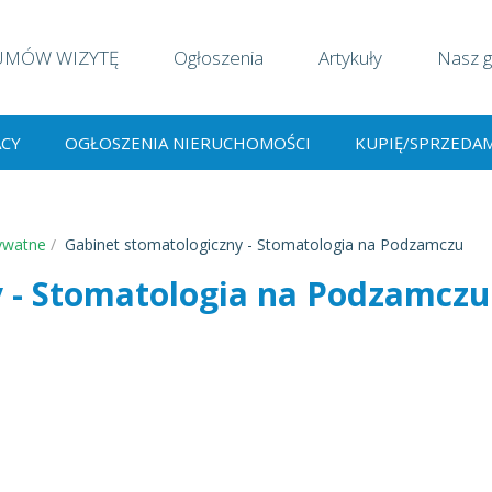
UMÓW WIZYTĘ
Ogłoszenia
Artykuły
Nasz g
ACY
OGŁOSZENIA NIERUCHOMOŚCI
KUPIĘ/SPRZEDA
ywatne
Gabinet stomatologiczny - Stomatologia na Podzamczu
y - Stomatologia na Podzamczu