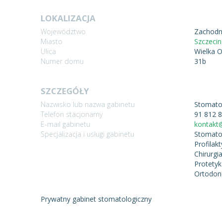
LOKALIZACJA
Województwo
Zachodn
Miasto
Szczecin
Ulica
Wielka 
Numer domu
31b
SZCZEGÓŁY
Nazwisko lub nazwa gabinetu
Stomato
Telefon stacjonarny
91 812 
E-mail gabinetu
kontakt@
Specjalizacja i usługi gabinetu
Stomato
Profilak
Chirurgi
Protetyk
Ortodon
Prywatny gabinet stomatologiczny