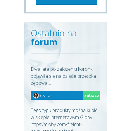
Ostatnio na
forum
Dwa lata po założeniu koronki
pojawiła się na dziąśle przetoka
zębowa....
czaras
zobacz
Tego typu produkty można kupić
w sklepie internetowym Globy
https://globy.com/freight-