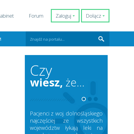
abinet
Forum
Zaloguj
Dołącz
M
Czy
wiesz,
że...
Pacjenci z woj. dolnośląskiego
najczęściej ze wszystkich
województw łykają leki na