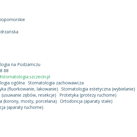
iopomorskie
Odrzańska
logia na Podzamczu
88 88
stomatologia.szczecin.pl
logia ogólna
Stomatologia zachowawcza
tyka (fluorkowanie, lakowanie)
Stomatologia estetyczna (wybielanie)
a (usuwanie zębów, resekcje)
Protetyka (protezy ruchome)
a (korony, mosty, porcelana)
Ortodoncja (aparaty stałe)
cja (aparaty ruchome)