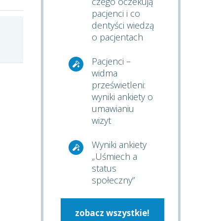
czego oczekują
pacjenci i co
dentyści wiedzą
o pacjentach
Pacjenci –
widma
prześwietleni:
wyniki ankiety o
umawianiu
wizyt
Wyniki ankiety
„Uśmiech a
status
społeczny”
zobacz wszystkie!