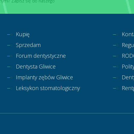
nymi? Zapisz się do naszego
Kupię
Kont
Sprzedam
Regu
Forum dentystyczne
ROD
Dentysta Gliwice
Polit
Implanty zębów Gliwice
Dent
Leksykon stomatologiczny
Rent