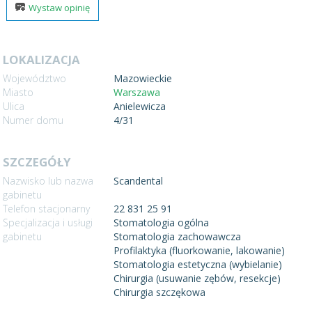
Wystaw opinię
LOKALIZACJA
Województwo
Mazowieckie
Miasto
Warszawa
Ulica
Anielewicza
Numer domu
4/31
SZCZEGÓŁY
Nazwisko lub nazwa
Scandental
gabinetu
Telefon stacjonarny
22 831 25 91
Specjalizacja i usługi
Stomatologia ogólna
gabinetu
Stomatologia zachowawcza
Profilaktyka (fluorkowanie, lakowanie)
Stomatologia estetyczna (wybielanie)
Chirurgia (usuwanie zębów, resekcje)
Chirurgia szczękowa