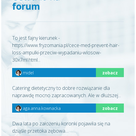
forum
To jest fajny kierunek -
https://www.fryzomania.pl/cece-med-prevent-hair-
loss-ampulki-przeciw-wypadaniu-wlosow-
30x7ml.html...
midel
zobacz
Catering dietetyczny to dobre rozwiązanie dla
naprawdę mocno zapracowanych. Ale w dłuższej...
aga.anna.kownacka
zobacz
Dwa lata po założeniu koronki pojawiła się na
dziąśle przetoka zębowa....