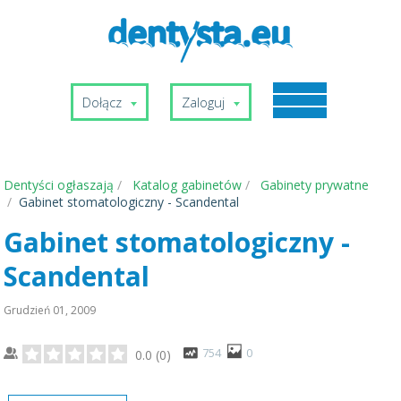
Dołącz
Zaloguj
Dentyści ogłaszają
Katalog gabinetów
Gabinety prywatne
Gabinet stomatologiczny - Scandental
Gabinet stomatologiczny -
Scandental
Grudzień 01, 2009
754
0
0.0
(
0
)