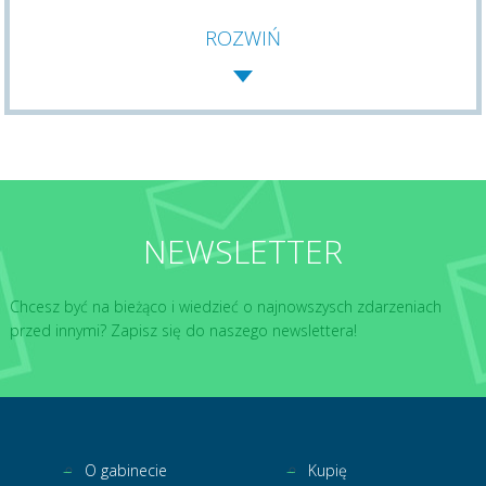
ROZWIŃ
NEWSLETTER
Chcesz być na bieżąco i wiedzieć o najnowszysch zdarzeniach
przed innymi? Zapisz się do naszego newslettera!
O gabinecie
Kupię