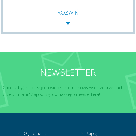
ROZWIŃ
NEWSLETTER
Chcesz być na bieżąco i wiedzieć o najnowszysch zdarzeniach
przed innymi? Zapisz się do naszego newslettera!
O gabinecie
Kupię