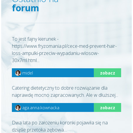
forum
To jest fajny kierunek -
https://www.fryzomania.pl/cece-med-prevent-hair-
loss-ampulki-przeciw-wypadaniu-wlosow-
30x7ml.html...
midel
zobacz
Catering dietetyczny to dobre rozwiązanie dla
naprawdę mocno zapracowanych. Ale w dłuższej...
aga.anna.kownacka
zobacz
Dwa lata po założeniu koronki pojawiła się na
dziąśle przetoka zębowa....