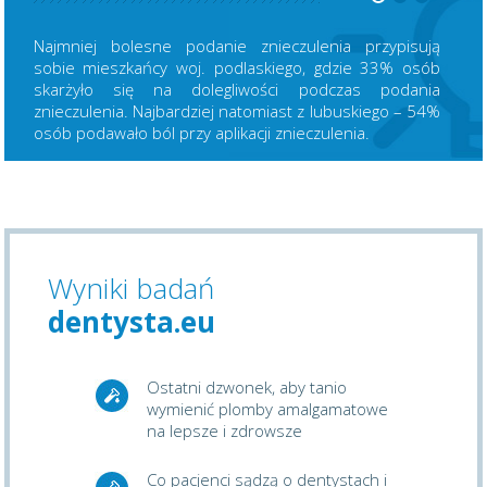
Najmniej bolesne podanie znieczulenia przypisują
sobie mieszkańcy woj. podlaskiego, gdzie 33% osób
skarżyło się na dolegliwości podczas podania
znieczulenia. Najbardziej natomiast z lubuskiego – 54%
osób podawało ból przy aplikacji znieczulenia.
Wyniki badań
dentysta.eu
Ostatni dzwonek, aby tanio
wymienić plomby amalgamatowe
na lepsze i zdrowsze
Co pacjenci sądzą o dentystach i