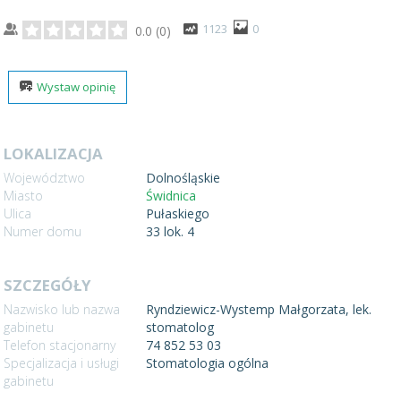
1123
0
0.0
(
0
)
Wystaw opinię
LOKALIZACJA
Województwo
Dolnośląskie
Miasto
Świdnica
Ulica
Pułaskiego
Numer domu
33 lok. 4
SZCZEGÓŁY
Nazwisko lub nazwa
Ryndziewicz-Wystemp Małgorzata, lek.
gabinetu
stomatolog
Telefon stacjonarny
74 852 53 03
Specjalizacja i usługi
Stomatologia ogólna
gabinetu