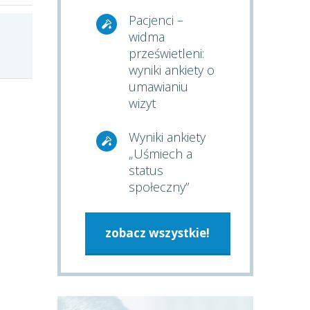
Pacjenci –
widma
prześwietleni:
wyniki ankiety o
umawianiu
wizyt
Wyniki ankiety
„Uśmiech a
status
społeczny”
zobacz wszystkie!