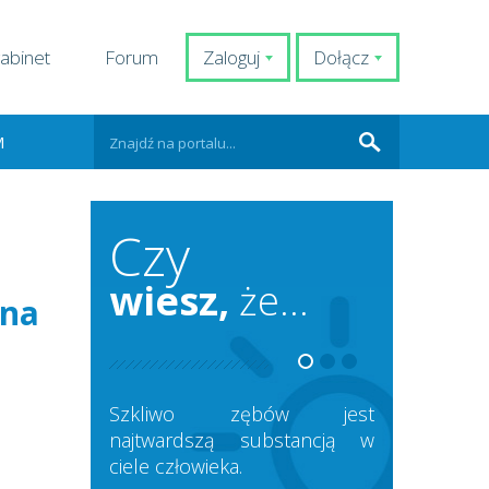
abinet
Forum
Zaloguj
Dołącz
M
Czy
wiesz,
że...
lna
Szkliwo zębów jest
najtwardszą substancją w
ciele człowieka.