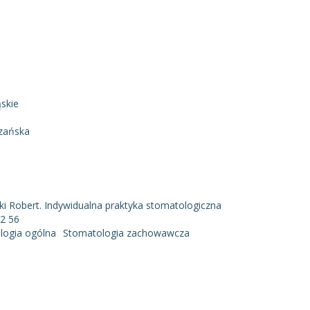
skie
a
zańska
i Robert. Indywidualna praktyka stomatologiczna
12 56
logia ogólna
Stomatologia zachowawcza