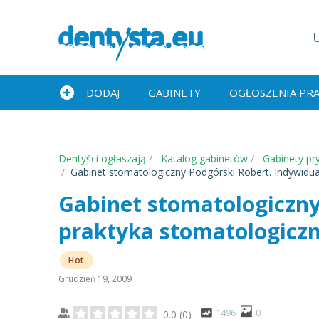
DODAJ
GABINETY
OGŁOSZENIA PR
Dentyści ogłaszają
Katalog gabinetów
Gabinety pr
Gabinet stomatologiczny Podgórski Robert. Indywidu
Gabinet stomatologiczny
praktyka stomatologicz
Hot
Grudzień 19, 2009
1496
0
0.0
(
0
)