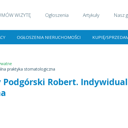
UMÓW WIZYTĘ
Ogłoszenia
Artykuły
Nasz g
ACY
OGŁOSZENIA NIERUCHOMOŚCI
KUPIĘ/SPRZEDA
ywatne
alna praktyka stomatologiczna
 Podgórski Robert. Indywidua
na