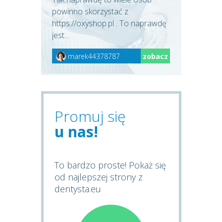
powinno skorzystać z
https://oxyshop.pl . To naprawdę
jest...
marek44378787
zobacz
Promuj się
u nas!
To bardzo proste! Pokaż się
od najlepszej strony z
dentysta.eu