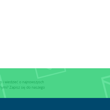
o i wiedzieć o najnowszysch
nymi? Zapisz się do naszego