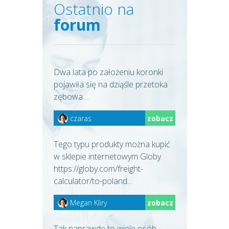
Ostatnio na
forum
Dwa lata po założeniu koronki
pojawiła się na dziąśle przetoka
zębowa....
czaras
zobacz
Tego typu produkty można kupić
w sklepie internetowym Globy
https://globy.com/freight-
calculator/to-poland...
Megan Kliry
zobacz
Tak naprawdę to wiele osób