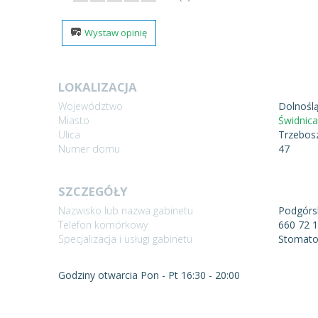
Wystaw opinię
LOKALIZACJA
Województwo
Dolnoślą
Miasto
Świdnic
Ulica
Trzebos
Numer domu
47
SZCZEGÓŁY
Nazwisko lub nazwa gabinetu
Podgórsk
Telefon komórkowy
660 72 
Specjalizacja i usługi gabinetu
Stomato
Godziny otwarcia Pon - Pt 16:30 - 20:00