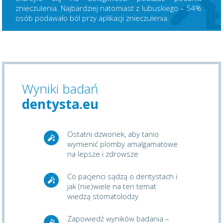
znieczulenia. Najbardziej natomiast z lubuskiego – 54%
osób podawało ból przy aplikacji znieczulenia.
Wyniki badań
dentysta.eu
Ostatni dzwonek, aby tanio
wymienić plomby amalgamatowe
na lepsze i zdrowsze
Co pacjenci sądzą o dentystach i
jak (nie)wiele na ten temat
wiedzą stomatolodzy
Zapowiedź wyników badania –