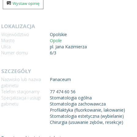
Wystaw opinię
LOKALIZACJA
Województwo
Opolskie
Miasto
Opole
Ulica
pl. Jana Kazimierza
Numer domu
6/3
SZCZEGÓŁY
Nazwisko lub nazwa
Panaceum
gabinetu
Telefon stacjonarny
77 474 60 56
Specjalizacja i usługi
Stomatologia ogólna
gabinetu
Stomatologia zachowawcza
Profilaktyka (fluorkowanie, lakowanie)
Stomatologia estetyczna (wybielanie)
Chirurgia (usuwanie zębów, resekcje)