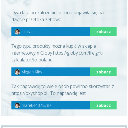
Dwa lata po założeniu koronki pojawiła się na
dziąśle przetoka zębowa....
czaras
zobacz
Tego typu produkty można kupić w sklepie
internetowym Globy https://globy.com/freight-
calculator/to-poland...
Megan Kliry
zobacz
Tak naprawdę to wiele osób powinno skorzystać z
https://oxyshop.pl . To naprawdę jest...
marek44378787
zobacz