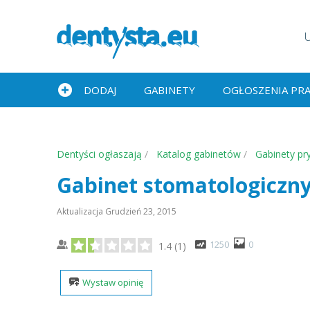
DODAJ
GABINETY
OGŁOSZENIA PR
Dentyści ogłaszają
Katalog gabinetów
Gabinety pr
Gabinet stomatologiczn
Aktualizacja
Grudzień 23, 2015
1250
0
1.4
(
1
)
Wystaw opinię