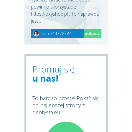
powinno skorzystać z
https://oxyshop.pl . To naprawdę
jest...
marek44378787
zobacz
Promuj się
u nas!
To bardzo proste! Pokaż się
od najlepszej strony z
dentysta.eu