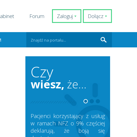
abinet
Forum
Zaloguj
Dołącz
M
Czy
wiesz,
że...
Pacjenci korzystający z usług
w ramach NFZ o 9% częściej
deklarują, że boją się