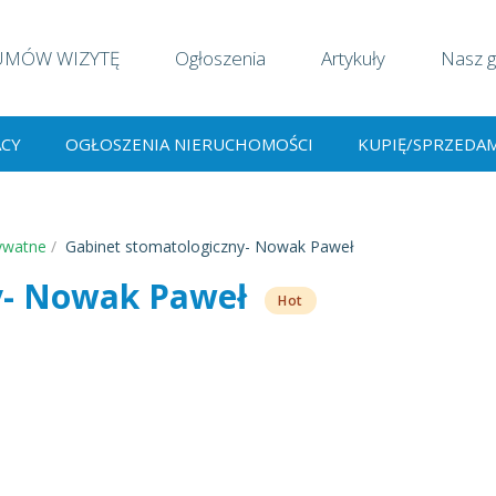
UMÓW WIZYTĘ
Ogłoszenia
Artykuły
Nasz g
ACY
OGŁOSZENIA NIERUCHOMOŚCI
KUPIĘ/SPRZEDA
ywatne
Gabinet stomatologiczny- Nowak Paweł
y- Nowak Paweł
Hot