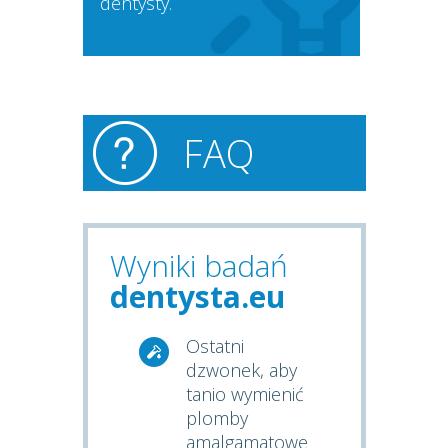
dentysty.
FAQ
Wyniki badań
dentysta.eu
Ostatni
dzwonek, aby
tanio wymienić
plomby
amalgamatowe