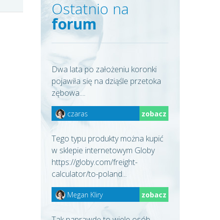
Ostatnio na
forum
Dwa lata po założeniu koronki
pojawiła się na dziąśle przetoka
zębowa....
czaras
zobacz
Tego typu produkty można kupić
w sklepie internetowym Globy
https://globy.com/freight-
calculator/to-poland...
Megan Kliry
zobacz
Tak naprawdę to wiele osób