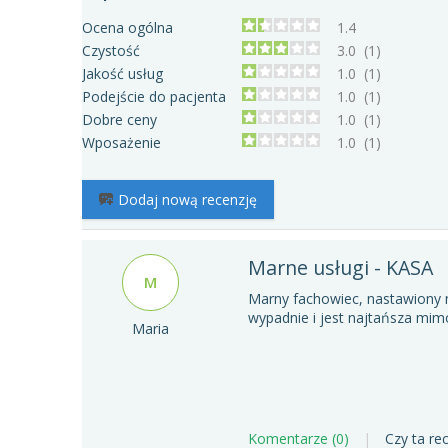
Ocena ogólna
1.4
Czystość
3.0
(1)
Jakość usług
1.0
(1)
Podejście do pacjenta
1.0
(1)
Dobre ceny
1.0
(1)
Wposażenie
1.0
(1)
Dodaj nową recenzję
Marne usługi - KASA
M
Marny fachowiec, nastawiony 
wypadnie i jest najtańsza mimo 
Maria
Komentarze (0)
|
Czy ta re