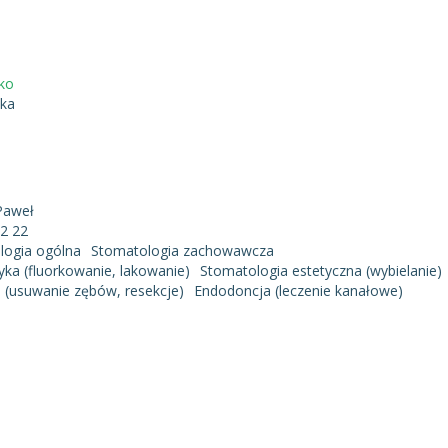
ko
ka
Paweł
32 22
logia ogólna
Stomatologia zachowawcza
tyka (fluorkowanie, lakowanie)
Stomatologia estetyczna (wybielanie)
a (usuwanie zębów, resekcje)
Endodoncja (leczenie kanałowe)