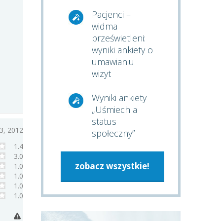
Pacjenci –
widma
prześwietleni:
wyniki ankiety o
umawianiu
wizyt
Wyniki ankiety
„Uśmiech a
status
3, 2012
społeczny”
1.4
3.0
zobacz wszystkie!
1.0
1.0
1.0
1.0