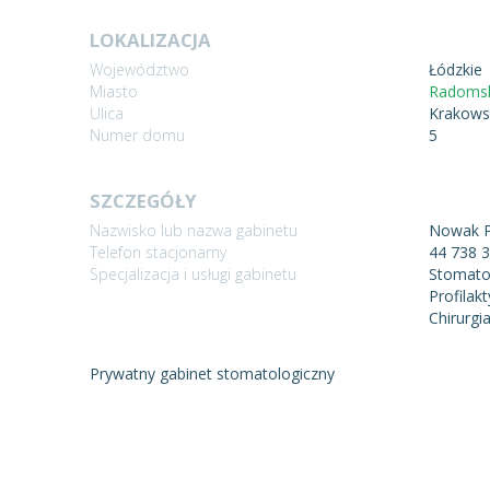
LOKALIZACJA
Województwo
Łódzkie
Miasto
Radoms
Ulica
Krakows
Numer domu
5
SZCZEGÓŁY
Nazwisko lub nazwa gabinetu
Nowak 
Telefon stacjonarny
44 738 
Specjalizacja i usługi gabinetu
Stomato
Profilak
Chirurgi
Prywatny gabinet stomatologiczny