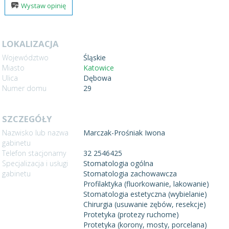
Wystaw opinię
LOKALIZACJA
Województwo
Śląskie
Miasto
Katowice
Ulica
Dębowa
Numer domu
29
SZCZEGÓŁY
Nazwisko lub nazwa
Marczak-Prośniak Iwona
gabinetu
Telefon stacjonarny
32 2546425
Specjalizacja i usługi
Stomatologia ogólna
gabinetu
Stomatologia zachowawcza
Profilaktyka (fluorkowanie, lakowanie)
Stomatologia estetyczna (wybielanie)
Chirurgia (usuwanie zębów, resekcje)
Protetyka (protezy ruchome)
Protetyka (korony, mosty, porcelana)