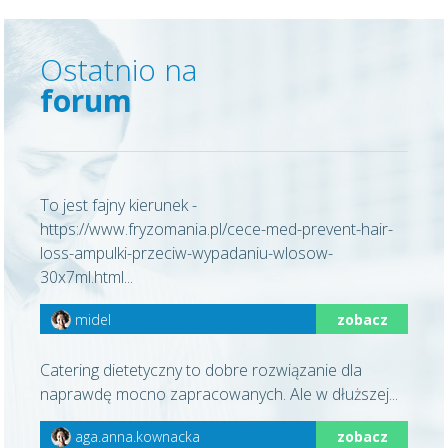
Ostatnio na
forum
To jest fajny kierunek -
https://www.fryzomania.pl/cece-med-prevent-hair-
loss-ampulki-przeciw-wypadaniu-wlosow-
30x7ml.html...
midel
zobacz
Catering dietetyczny to dobre rozwiązanie dla
naprawdę mocno zapracowanych. Ale w dłuższej...
aga.anna.kownacka
zobacz