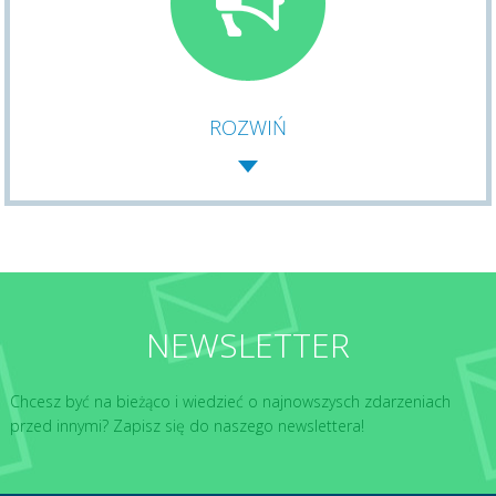
ROZWIŃ
NEWSLETTER
Chcesz być na bieżąco i wiedzieć o najnowszysch zdarzeniach
przed innymi? Zapisz się do naszego newslettera!