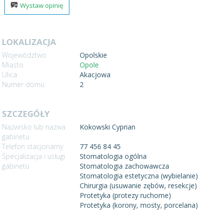
Wystaw opinię
LOKALIZACJA
Województwo
Opolskie
Miasto
Opole
Ulica
Akacjowa
Numer domu
2
SZCZEGÓŁY
Nazwisko lub nazwa
Kokowski Cyprian
gabinetu
Telefon stacjonarny
77 456 84 45
Specjalizacja i usługi
Stomatologia ogólna
gabinetu
Stomatologia zachowawcza
Stomatologia estetyczna (wybielanie)
Chirurgia (usuwanie zębów, resekcje)
Protetyka (protezy ruchome)
Protetyka (korony, mosty, porcelana)