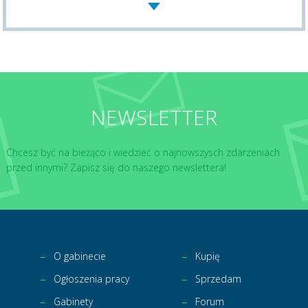
NEWSLETTER
Chcesz być na bieżąco i wiedzieć o najnowszysch zdarzeniach
przed innymi? Zapisz się do naszego newslettera!
O gabinecie
Kupię
Ogłoszenia pracy
Sprzedam
Gabinety
Forum