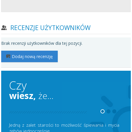
RECENZJE UŻYTKOWNIKÓW
Brak recenzji użytkowników dla tej pozycji.
Dodaj nową recenzję
Czy
wiesz,
że...
Jedną z zalet starości to możliwość śpiewania i mycia
zębów jednocześnie.