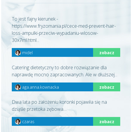
To jest fajny kierunek -
https://www.fryzomania.pl/cece-med-prevent-hair-
loss-ampulki-przeciw-wypadaniu-wlosow-
30x7ml.html...
midel
zobacz
Catering dietetyczny to dobre rozwiązanie dla
naprawdę mocno zapracowanych. Ale w dłuższej...
aga.anna.kownacka
zobacz
Dwa lata po założeniu koronki pojawiła się na
dziąśle przetoka zębowa....
czaras
zobacz