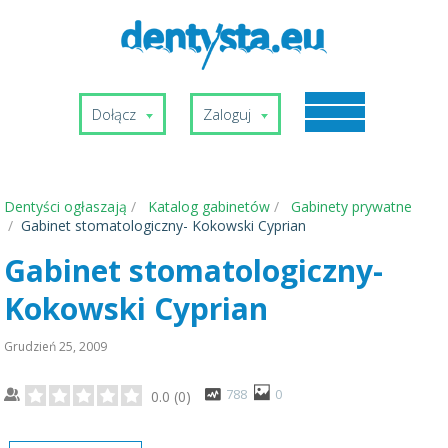
Dołącz
Zaloguj
Dentyści ogłaszają
Katalog gabinetów
Gabinety prywatne
Gabinet stomatologiczny- Kokowski Cyprian
Gabinet stomatologiczny-
Kokowski Cyprian
Grudzień 25, 2009
788
0
0.0
(
0
)