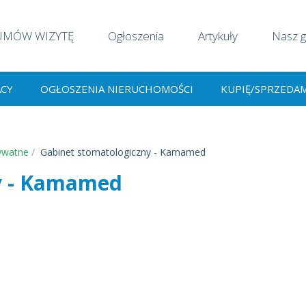
UMÓW WIZYTĘ
Ogłoszenia
Artykuły
Nasz g
ACY
OGŁOSZENIA NIERUCHOMOŚCI
KUPIĘ/SPRZEDA
ywatne
Gabinet stomatologiczny - Kamamed
y - Kamamed