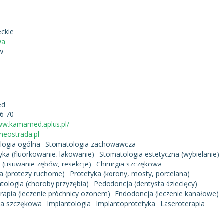
ckie
wa
w
ed
16 70
www.kamamed.aplus.pl/
neostrada.pl
logia ogólna
Stomatologia zachowawcza
tyka (fluorkowanie, lakowanie)
Stomatologia estetyczna (wybielanie)
a (usuwanie zębów, resekcje)
Chirurgia szczękowa
a (protezy ruchome)
Protetyka (korony, mosty, porcelana)
tologia (choroby przyzębia)
Pedodoncja (dentysta dziecięcy)
apia (leczenie próchnicy ozonem)
Endodoncja (leczenie kanałowe)
ia szczękowa
Implantologia
Implantoprotetyka
Laseroterapia