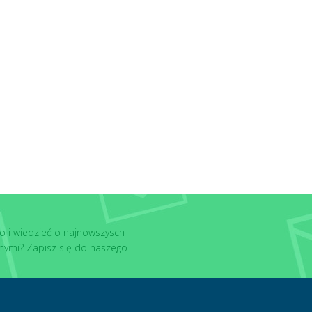
o i wiedzieć o najnowszysch
nymi? Zapisz się do naszego