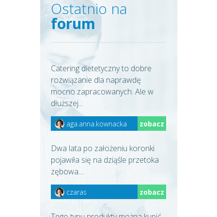
Ostatnio na
forum
Catering dietetyczny to dobre
rozwiązanie dla naprawdę
mocno zapracowanych. Ale w
dłuższej...
aga.anna.kownacka
zobacz
Dwa lata po założeniu koronki
pojawiła się na dziąśle przetoka
zębowa....
czaras
zobacz
Tego typu produkty można kupić