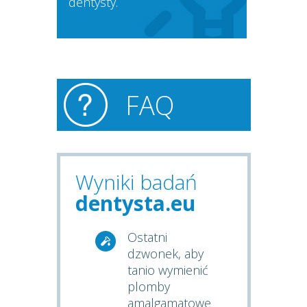
dentysty.
FAQ
Wyniki badań
dentysta.eu
Ostatni
dzwonek, aby
tanio wymienić
plomby
amalgamatowe