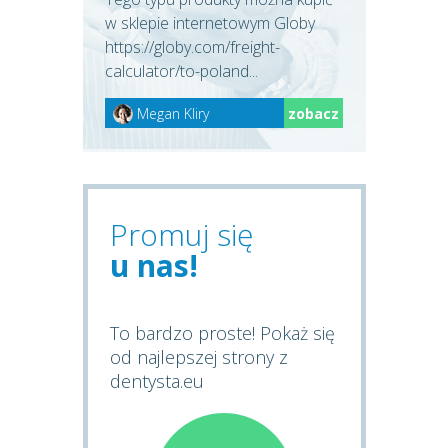
w sklepie internetowym Globy
https://globy.com/freight-
calculator/to-poland...
Megan Kliry
zobacz
Promuj się
u nas!
To bardzo proste! Pokaż się
od najlepszej strony z
dentysta.eu