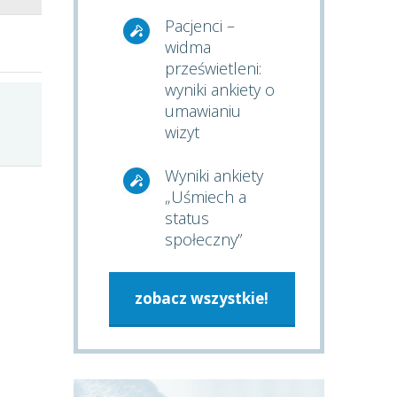
Pacjenci –
widma
prześwietleni:
wyniki ankiety o
umawianiu
wizyt
Wyniki ankiety
„Uśmiech a
status
społeczny”
zobacz wszystkie!