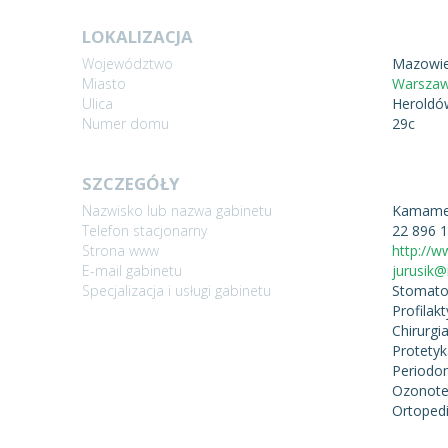
LOKALIZACJA
Województwo
Mazowie
Miasto
Warsza
Ulica
Heroldó
Numer domu
29c
SZCZEGÓŁY
Nazwisko lub nazwa gabinetu
Kamam
Telefon stacjonarny
22 896 
Strona www
http://
E-mail gabinetu
jurusik@
Specjalizacja i usługi gabinetu
Stomato
Profilak
Chirurgi
Protetyk
Periodon
Ozonoter
Ortoped