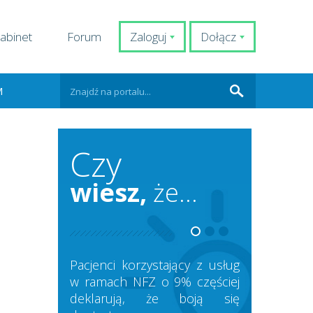
abinet
Forum
Zaloguj
Dołącz
M
Czy
wiesz,
że...
Pacjenci korzystający z usług
w ramach NFZ o 9% częściej
deklarują, że boją się