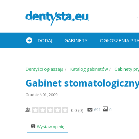
DODAJ
GABINETY
OGŁOSZENIA PR
Dentyści ogłaszają
Katalog gabinetów
Gabinety pr
Gabinet stomatologiczn
Grudzień 01, 2009
691
0
0.0
(
0
)
Wystaw opinię