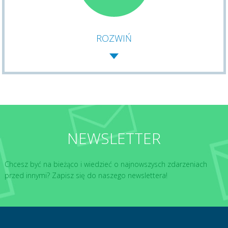
ROZWIŃ
NEWSLETTER
Chcesz być na bieżąco i wiedzieć o najnowszysch zdarzeniach
przed innymi? Zapisz się do naszego newslettera!