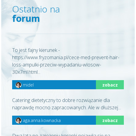
Ostatnio na
forum
To jest fajny kierunek -
https://www.fryzomania.pl/cece-med-prevent-hair-
loss-ampulki-przeciw-wypadaniu-wlosow-
30x7ml.html...
midel
zobacz
Catering dietetyczny to dobre rozwiązanie dla
naprawdę mocno zapracowanych. Ale w dłuższej...
aga.anna.kownacka
zobacz
Dwa lata po założeniu koronki pojawiła się na