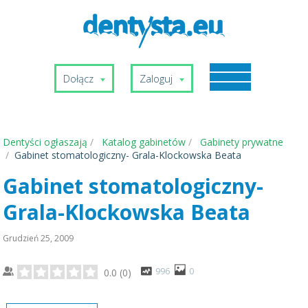
Dołącz
Zaloguj
Dentyści ogłaszają
Katalog gabinetów
Gabinety prywatne
Gabinet stomatologiczny- Grala-Klockowska Beata
Gabinet stomatologiczny-
Grala-Klockowska Beata
Grudzień 25, 2009
996
0
0.0
(
0
)