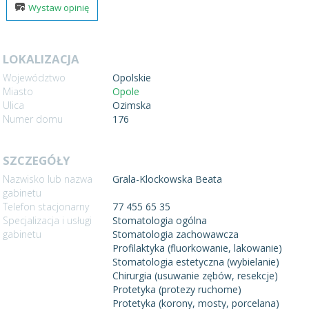
Wystaw opinię
LOKALIZACJA
Województwo
Opolskie
Miasto
Opole
Ulica
Ozimska
Numer domu
176
SZCZEGÓŁY
Nazwisko lub nazwa
Grala-Klockowska Beata
gabinetu
Telefon stacjonarny
77 455 65 35
Specjalizacja i usługi
Stomatologia ogólna
gabinetu
Stomatologia zachowawcza
Profilaktyka (fluorkowanie, lakowanie)
Stomatologia estetyczna (wybielanie)
Chirurgia (usuwanie zębów, resekcje)
Protetyka (protezy ruchome)
Protetyka (korony, mosty, porcelana)