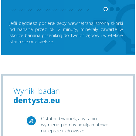
Jeśli będziesz pocierał zęby wewnętrzną stroną skórki
od banana przez ok. 2 minuty, minerały zawarte w
skórce banana przenikną do Twoich zębów i w efekcie
staną się one bielsze.
Wyniki badań
dentysta.eu
Ostatni dzwonek, aby tanio
wymienić plomby amalgamatowe
na lepsze i zdrowsze