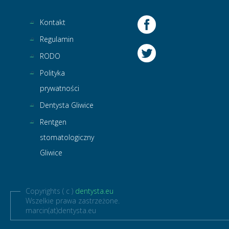
Kontakt
Regulamin
RODO
Polityka
prywatności
Dentysta Gliwice
Rentgen
stomatologiczny
Gliwice
Copyrights ( c )
dentysta.eu
Wszelkie prawa zastrzeżone.
marcin(at)dentysta.eu