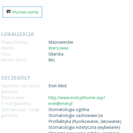
Wystaw opinię
LOKALIZACJA
Województwo
Mazowieckie
Miasto
Warszawa
Ulica
Gilarska
Numer domu
86c
SZCZEGÓŁY
Nazwisko lub nazwa
Enel-Med
gabinetu
Strona www
http://www.enel.pl/home.asp?
E-mail gabinetu
enel@enel.pl
Specjalizacja i usługi
Stomatologia ogólna
gabinetu
Stomatologia zachowawcza
Profilaktyka (fluorkowanie, lakowanie)
Stomatologia estetyczna (wybielanie)