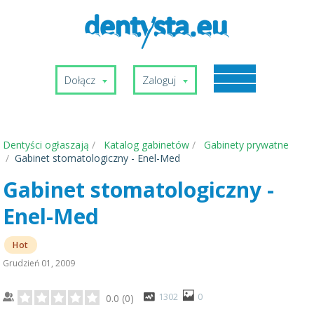
Dołącz
Zaloguj
Dentyści ogłaszają
Katalog gabinetów
Gabinety prywatne
Gabinet stomatologiczny - Enel-Med
Gabinet stomatologiczny -
Enel-Med
Hot
Grudzień 01, 2009
1302
0
0.0
(
0
)