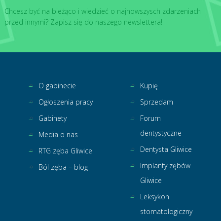
Chcesz być na bieżąco i wiedzieć o najnowszysch zdarzeniach
przed innymi? Zapisz się do naszego newslettera!
O gabinecie
Kupię
Ogłoszenia pracy
Sprzedam
Gabinety
Forum
dentystyczne
Media o nas
Dentysta Gliwice
RTG zęba Gliwice
Implanty zębów
Ból zęba – blog
Gliwice
Leksykon
stomatologiczny