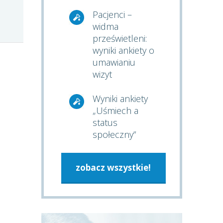
Pacjenci –
widma
prześwietleni:
wyniki ankiety o
umawianiu
wizyt
Wyniki ankiety
„Uśmiech a
status
społeczny”
zobacz wszystkie!