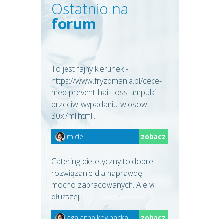
Ostatnio na
forum
To jest fajny kierunek -
https://www.fryzomania.pl/cece-
med-prevent-hair-loss-ampulki-
przeciw-wypadaniu-wlosow-
30x7ml.html...
midel
zobacz
Catering dietetyczny to dobre
rozwiązanie dla naprawdę
mocno zapracowanych. Ale w
dłuższej...
aga.anna.kownacka
zobacz