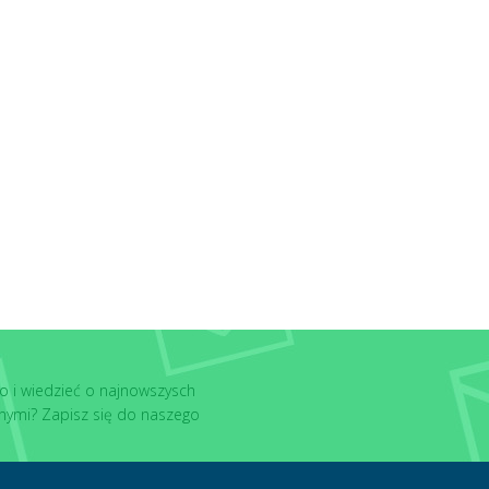
o i wiedzieć o najnowszysch
nymi? Zapisz się do naszego