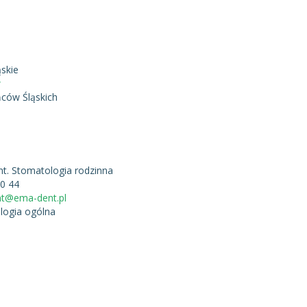
skie
w
ców Śląskich
t. Stomatologia rodzinna
40 44
t@ema-dent.pl
logia ogólna