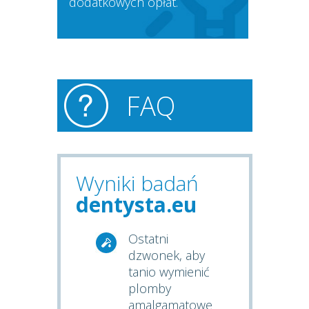
dodatkowych opłat.
FAQ
Wyniki badań
dentysta.eu
Ostatni
dzwonek, aby
tanio wymienić
plomby
amalgamatowe