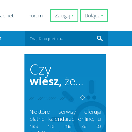
abinet
Forum
Zaloguj
Dołącz
M
Czy
wiesz,
że...
Niektóre serwisy oferują
płatne kalendarze online, u
nas nie ma za to