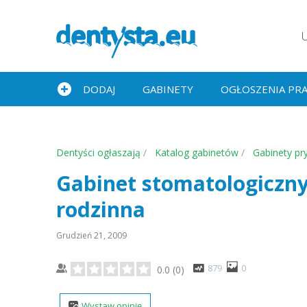
DODAJ
GABINETY
OGŁOSZENIA PR
Dentyści ogłaszają
Katalog gabinetów
Gabinety pr
Gabinet stomatologiczn
rodzinna
Grudzień 21, 2009
879
0
0.0
(
0
)
Wystaw opinię