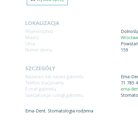
LOKALIZACJA
Województwo
Dolnoślą
Miasto
Wrocła
Ulica
Powstań
Numer domu
159
SZCZEGÓŁY
Nazwisko lub nazwa gabinetu
Ema-Den
Telefon stacjonarny
71 785 
E-mail gabinetu
ema-den
Specjalizacja i usługi gabinetu
Stomato
Ema-Dent. Stomatologia rodzinna