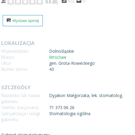
672
0
0.0
(
0
)
Wystaw opinię
LOKALIZACJA
Województwo
Dolnośląskie
Miasto
Wrocław
Ulica
gen. Grota-Roweckiego
Numer domu
43
SZCZEGÓŁY
Nazwisko lub nazwa
Dyjakon Małgorzata, lek. stomatolog.
gabinetu
Telefon stacjonarny
71 373 06 26
Specjalizacja i usługi
Stomatologia ogólna
gabinetu
Gabinet stomatologiczny