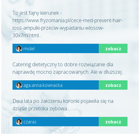
To jest fajny kierunek -
https://www.fryzomania.pl/cece-med-prevent-hair-
loss-ampulki-przeciw-wypadaniu-wlosow-
30x7ml.html...
midel
zobacz
Catering dietetyczny to dobre rozwiązanie dla
naprawdę mocno zapracowanych. Ale w dłuższej...
aga.anna.kownacka
zobacz
Dwa lata po założeniu koronki pojawiła się na
dziąśle przetoka zębowa....
czaras
zobacz