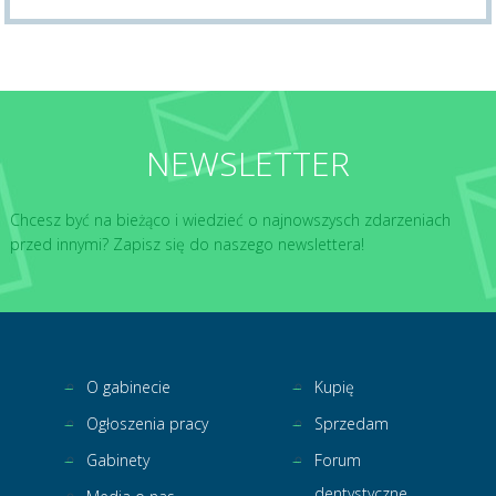
NEWSLETTER
Chcesz być na bieżąco i wiedzieć o najnowszysch zdarzeniach
przed innymi? Zapisz się do naszego newslettera!
O gabinecie
Kupię
Ogłoszenia pracy
Sprzedam
Gabinety
Forum
dentystyczne