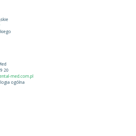
skie
w
kiego
Med
19 20
ental-med.com.pl
logia ogólna