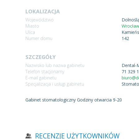
LOKALIZACJA
Województwo
Dolnoślą
Miasto
Wrocła
Ulica
Kamieńs
Numer domu
142
SZCZEGÓŁY
Nazwisko lub nazwa gabinetu
Dental-
Telefon stacjonarny
71 329 
E-mail gabinetu
biuro@d
Specjalizacja i usługi gabinetu
Stomato
Gabinet stomatologiczny
Godziny otwarcia 9-20
RECENZJE UŻYTKOWNIKÓW