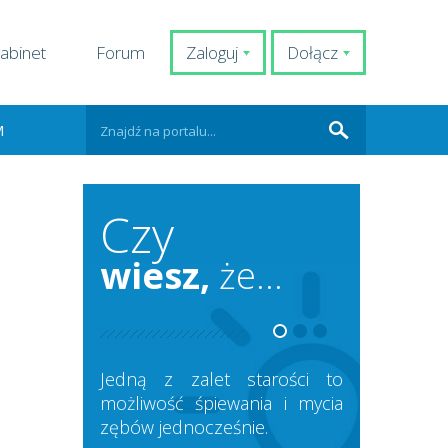
abinet
Forum
Zaloguj
Dołącz
M
Czy
wiesz,
że...
Jedną z zalet starości to
możliwość śpiewania i mycia
zębów jednocześnie.