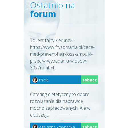
Ostatnio na
forum
To jest fajny kierunek -
https://www.fryzomania.pl/cece-
med-prevent-hair-loss-ampulki-
przeciw-wypadaniu-wlosow-
30x7ml.html...
midel
zobacz
Catering dietetyczny to dobre
rozwiązanie dla naprawdę
mocno zapracowanych. Ale w
dłuższej...
aga.anna.kownacka
zobacz