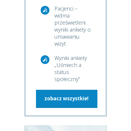
Pacjenci –
widma
prześwietleni:
wyniki ankiety o
umawianiu
wizyt
Wyniki ankiety
„Uśmiech a
status
społeczny”
zobacz wszystkie!