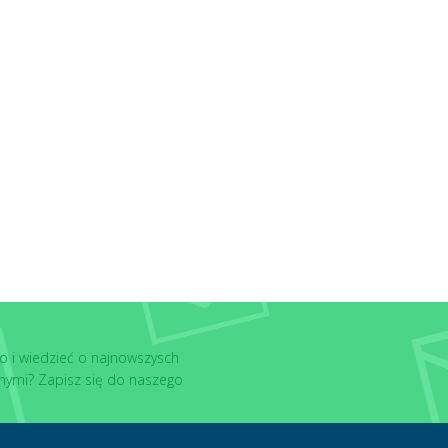
o i wiedzieć o najnowszysch
nymi? Zapisz się do naszego