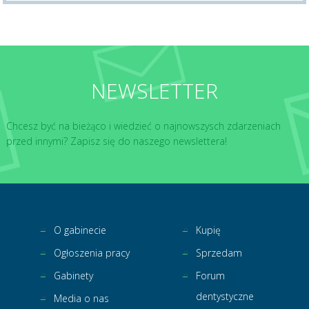
NEWSLETTER
Chcesz być na bieżąco i wiedzieć o najnowszysch zdarzeniach
przed innymi? Zapisz się do naszego newslettera!
O gabinecie
Kupię
Ogłoszenia pracy
Sprzedam
Gabinety
Forum
dentystyczne
Media o nas