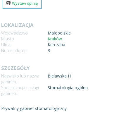
Wystaw opinię
LOKALIZACJA
Województwo
Małopolskie
Miasto
Kraków
Ulica
Kurczaba
Numer domu
3
SZCZEGÓŁY
Nazwisko lub nazwa
Bielawska H
gabinetu
Specjalizacja i usługi
Stomatologia ogólna
gabinetu
Prywatny gabinet stomatologiczny