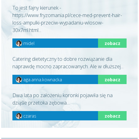
To jest fajny kierunek -
https://www.fryzomania.pl/cece-med-prevent-hair-
loss-ampulki-przeciw-wypadaniu-wlosow-
30x7ml.html...
midel
zobacz
Catering dietetyczny to dobre rozwiązanie dla
naprawdę mocno zapracowanych. Ale w dłuższej...
aga.anna.kownacka
zobacz
Dwa lata po założeniu koronki pojawiła się na
dziąśle przetoka zębowa....
czaras
zobacz