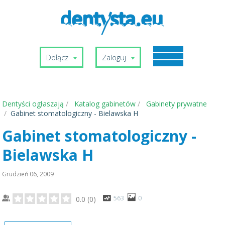
Dołącz
Zaloguj
Dentyści ogłaszają
Katalog gabinetów
Gabinety prywatne
Gabinet stomatologiczny - Bielawska H
Gabinet stomatologiczny -
Bielawska H
Grudzień 06, 2009
563
0
0.0
(
0
)