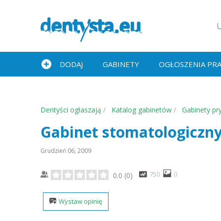
DODAJ
GABINETY
OGŁOSZENIA PR
Dentyści ogłaszają
Katalog gabinetów
Gabinety pr
Gabinet stomatologiczn
Grudzień 06, 2009
750
0
0.0
(
0
)
Wystaw opinię