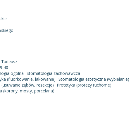
skie
ńskiego
k Tadeusz
29 40
logia ogólna
Stomatologia zachowawcza
tyka (fluorkowanie, lakowanie)
Stomatologia estetyczna (wybielanie)
a (usuwanie zębów, resekcje)
Protetyka (protezy ruchome)
a (korony, mosty, porcelana)