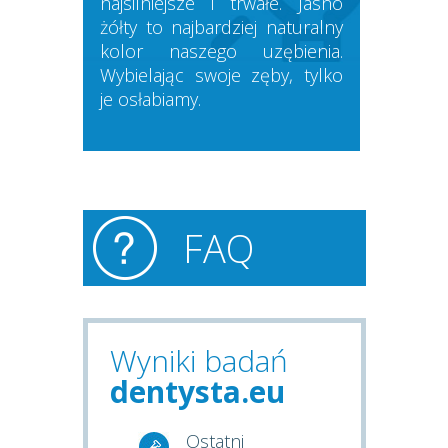
najsilniejsze i trwałe. Jasno
żółty to najbardziej naturalny
kolor naszego uzębienia.
Wybielając swoje zęby, tylko
je osłabiamy.
FAQ
Wyniki badań
dentysta.eu
Ostatni