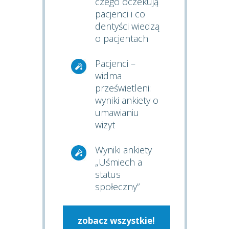
czego oczekują
pacjenci i co
dentyści wiedzą
o pacjentach
Pacjenci –
widma
prześwietleni:
wyniki ankiety o
umawianiu
wizyt
Wyniki ankiety
„Uśmiech a
status
społeczny”
zobacz wszystkie!