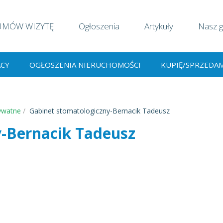
UMÓW WIZYTĘ
Ogłoszenia
Artykuły
Nasz g
ACY
OGŁOSZENIA NIERUCHOMOŚCI
KUPIĘ/SPRZEDA
ywatne
Gabinet stomatologiczny-Bernacik Tadeusz
y-Bernacik Tadeusz