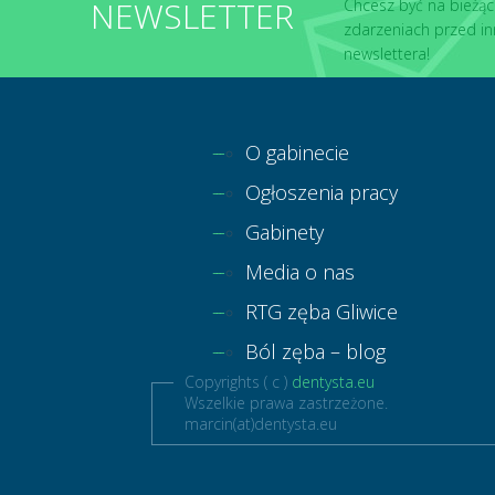
NEWSLETTER
Chcesz być na bieżąc
zdarzeniach przed in
newslettera!
O gabinecie
Ogłoszenia pracy
Gabinety
Media o nas
RTG zęba Gliwice
Ból zęba – blog
Copyrights ( c )
dentysta.eu
Wszelkie prawa zastrzeżone.
marcin(at)dentysta.eu