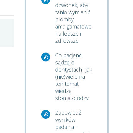
dzwonek, aby
tanio wymienić
plomby
amalgamatowe
na lepsze i
zdrowsze
Co pacjenci
sądzą o
dentystach i jak
(nie)wiele na
ten temat
wiedzą
stomatolodzy
Zapowiedź
wyników
badania –