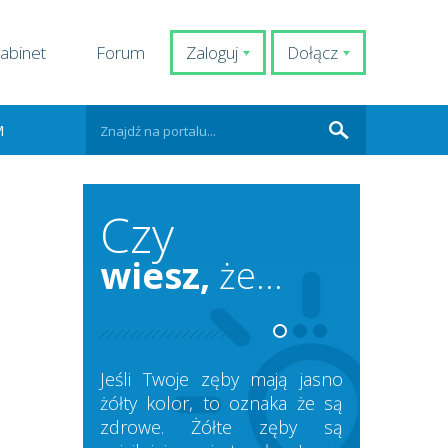
abinet
Forum
Zaloguj
Dołącz
M
Czy
wiesz,
że...
Jeśli Twoje zęby mają jasno
żółty kolor, to oznaka że są
zdrowe. Żółte zęby są