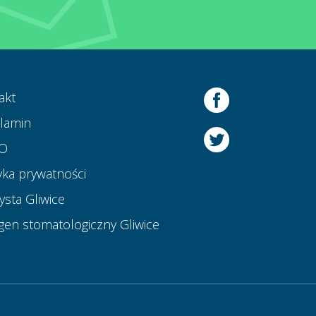
akt
lamin
O
yka prywatności
ysta Gliwice
gen stomatologiczny Gliwice