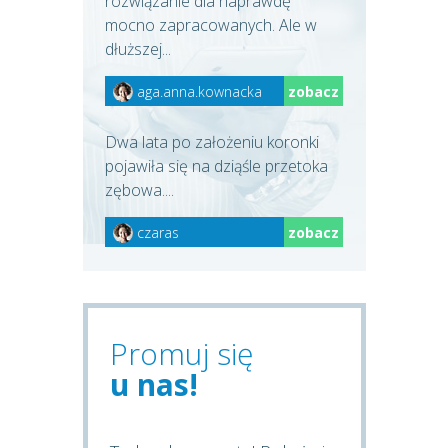
rozwiązanie dla naprawdę
mocno zapracowanych. Ale w
dłuższej...
aga.anna.kownacka
zobacz
Dwa lata po założeniu koronki
pojawiła się na dziąśle przetoka
zębowa....
czaras
zobacz
Promuj się
u nas!