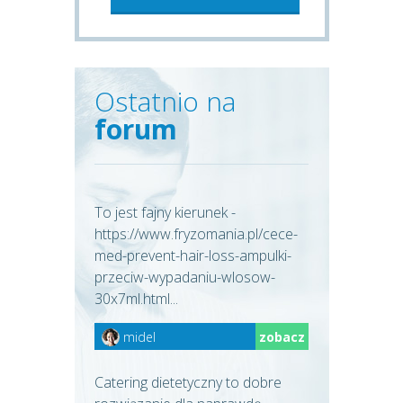
Ostatnio na
forum
To jest fajny kierunek -
https://www.fryzomania.pl/cece-
med-prevent-hair-loss-ampulki-
przeciw-wypadaniu-wlosow-
30x7ml.html...
midel
zobacz
Catering dietetyczny to dobre