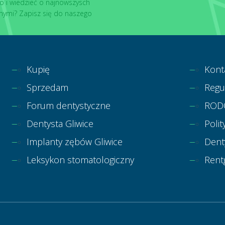
o i wiedzieć o najnowszysch
nymi? Zapisz się do naszego
Kupię
Kont
Sprzedam
Regu
Forum dentystyczne
ROD
Dentysta Gliwice
Polit
Implanty zębów Gliwice
Dent
Leksykon stomatologiczny
Rent