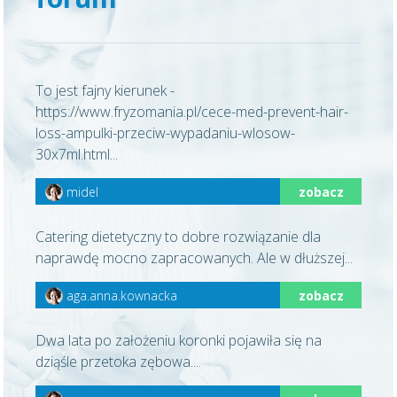
To jest fajny kierunek -
https://www.fryzomania.pl/cece-med-prevent-hair-
loss-ampulki-przeciw-wypadaniu-wlosow-
30x7ml.html...
midel
zobacz
Catering dietetyczny to dobre rozwiązanie dla
naprawdę mocno zapracowanych. Ale w dłuższej...
aga.anna.kownacka
zobacz
Dwa lata po założeniu koronki pojawiła się na
dziąśle przetoka zębowa....