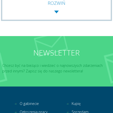
ROZWIŃ
NEWSLETTER
Chcesz być na bieżąco i wiedzieć o najnowszysch zdarzeniach
przed innymi? Zapisz się do naszego newslettera!
O gabinecie
Kupię
Ogłoszenia pracy
Sprzedam