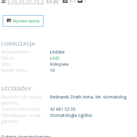
809
0
0.0
(
0
)
Wystaw opinię
LOKALIZACJA
Województwo
Łódzkie
Miasto
Łódź
Ulica
Kolejowa
Numer domu
10
SZCZEGÓŁY
Nazwisko lub nazwa
Bednarek-Drath Anna, lek. stomatolog.
gabinetu
Telefon stacjonarny
42 681 53 05
Specjalizacja i usługi
Stomatologia ogólna
gabinetu
Gabinet stomatologiczny