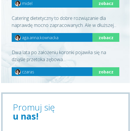
midel
zobacz
Catering dietetyczny to dobre rozwiązanie dla
naprawdę mocno zapracowanych. Ale w dłuższej...
aga.anna.kownacka
zobacz
Dwa lata po założeniu koronki pojawiła się na
dziąśle przetoka zębowa....
czaras
zobacz
Promuj się
u nas!