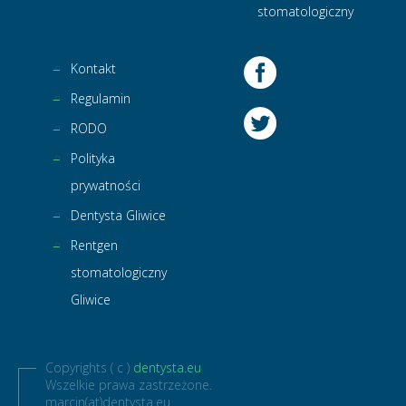
stomatologiczny
Kontakt
Regulamin
RODO
Polityka
prywatności
Dentysta Gliwice
Rentgen
stomatologiczny
Gliwice
Copyrights ( c )
dentysta.eu
Wszelkie prawa zastrzeżone.
marcin(at)dentysta.eu