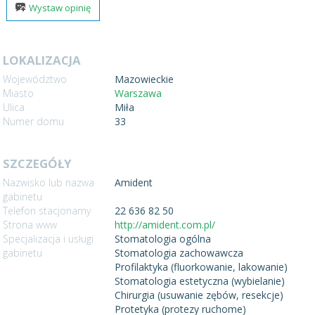
Wystaw opinię
LOKALIZACJA
Województwo
Mazowieckie
Miasto
Warszawa
Ulica
Miła
Numer domu
33
SZCZEGÓŁY
Nazwisko lub nazwa
Amident
gabinetu
Telefon stacjonarny
22 636 82 50
Strona www
http://amident.com.pl/
Specjalizacja i usługi
Stomatologia ogólna
gabinetu
Stomatologia zachowawcza
Profilaktyka (fluorkowanie, lakowanie)
Stomatologia estetyczna (wybielanie)
Chirurgia (usuwanie zębów, resekcje)
Protetyka (protezy ruchome)