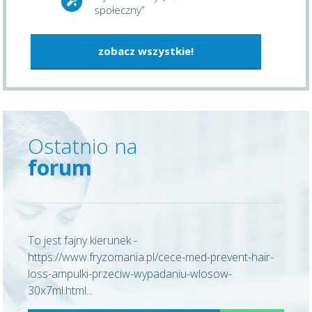
społeczny”
zobacz wszystkie!
Ostatnio na
forum
To jest fajny kierunek -
https://www.fryzomania.pl/cece-med-prevent-hair-
loss-ampulki-przeciw-wypadaniu-wlosow-
30x7ml.html...