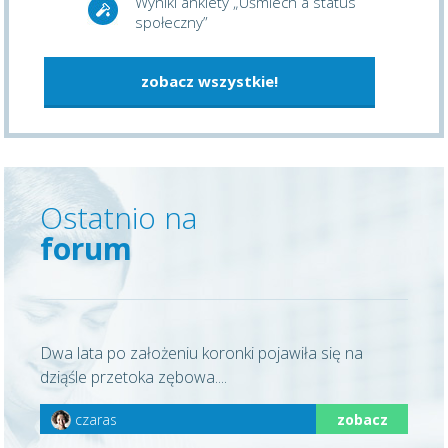
Wyniki ankiety „Uśmiech a status
społeczny”
zobacz wszystkie!
Ostatnio na
forum
Dwa lata po założeniu koronki pojawiła się na
dziąśle przetoka zębowa....
czaras
zobacz