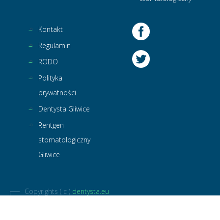
Kontakt
Regulamin
RODO
Polityka
prywatności
Dentysta Gliwice
Rentgen
stomatologiczny
Gliwice
Copyrights ( c )
dentysta.eu
Wszelkie prawa zastrzeżone.
marcin(at)dentysta.eu