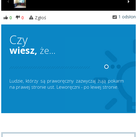
1 odsłon
0
0
Zgłoś
Czy
wiesz,
że...
Ludzie, którzy są praworęczny zazwyczaj żują pokarm
na prawej stronie ust. Leworęczni - po lewej stronie.