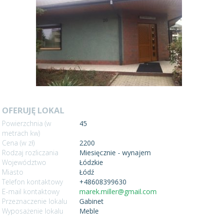
OFERUJĘ LOKAL
Powierzchnia (w
45
metrach kw)
Cena (w zł)
2200
Rodzaj rozliczania
Miesięcznie - wynajem
Województwo
Łódzkie
Miasto
Łódź
Telefon kontaktowy
+48608399630
E-mail kontaktowy
marek.miller@gmail.com
Przeznaczenie lokalu
Gabinet
Wyposażenie lokalu
Meble