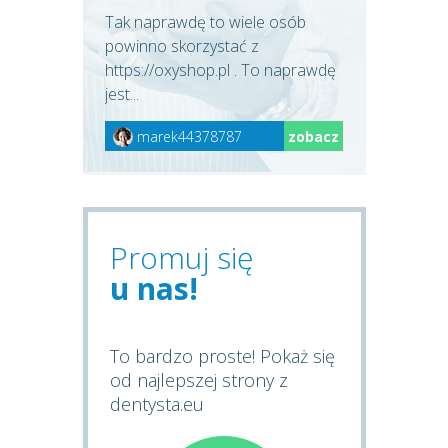
Tak naprawdę to wiele osób
powinno skorzystać z
https://oxyshop.pl . To naprawdę
jest...
marek44378787
zobacz
Promuj się
u nas!
To bardzo proste! Pokaż się
od najlepszej strony z
dentysta.eu