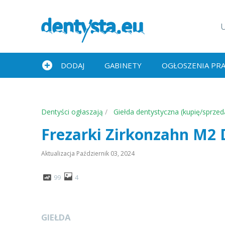
DODAJ
GABINETY
OGŁOSZENIA PR
Dentyści ogłaszają
Giełda dentystyczna (kupię/sprze
Frezarki Zirkonzahn M2
Aktualizacja
Październik 03, 2024
99
4
GIEŁDA