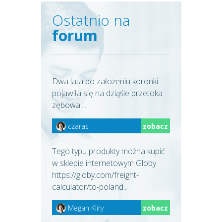
Ostatnio na
forum
Dwa lata po założeniu koronki
pojawiła się na dziąśle przetoka
zębowa....
czaras
zobacz
Tego typu produkty można kupić
w sklepie internetowym Globy
https://globy.com/freight-
calculator/to-poland...
Megan Kliry
zobacz