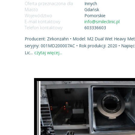
Oferta przeznaczona dla
Innych
Miasto
Gdańsk
Województwo
Pomorskie
E-mail kontaktowy
info@smileclinic.pl
Telefon kontaktowy
603336603
Producent: Zirkonzahn • Model: M2 Dual Wet Heavy Metal
seryjny: 001MD200007AC • Rok produkcji: 2020 • Napięcie
Lic
...
czytaj więcej...