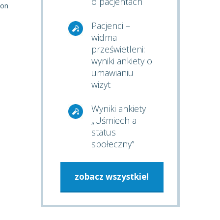
o pacjentach
łon
Pacjenci –
widma
prześwietleni:
wyniki ankiety o
umawianiu
wizyt
Wyniki ankiety
„Uśmiech a
status
społeczny”
zobacz wszystkie!