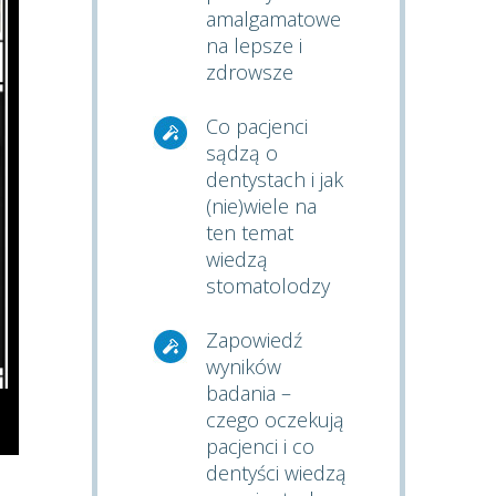
amalgamatowe
na lepsze i
zdrowsze
Co pacjenci
sądzą o
dentystach i jak
(nie)wiele na
ten temat
wiedzą
stomatolodzy
Zapowiedź
wyników
badania –
czego oczekują
pacjenci i co
dentyści wiedzą