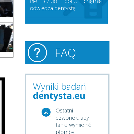
nie czuło bólu, chętniej
odwiedza dentystę.
FAQ
Wyniki badań
dentysta.eu
Ostatni
dzwonek, aby
tanio wymienić
plomby