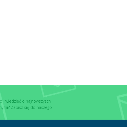
o i wiedzieć o najnowszysch
nymi? Zapisz się do naszego