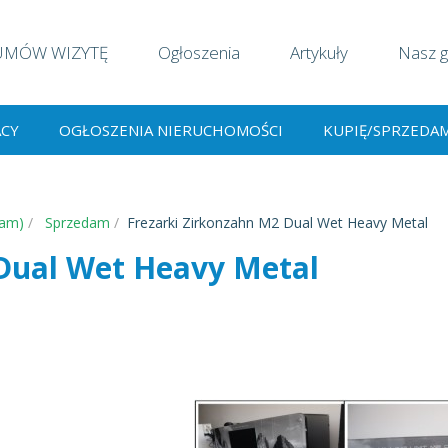
UMÓW WIZYTĘ
Ogłoszenia
Artykuły
Nasz g
ACY
OGŁOSZENIA NIERUCHOMOŚCI
KUPIĘ/SPRZEDA
dam)
Sprzedam
Frezarki Zirkonzahn M2 Dual Wet Heavy Metal
 Dual Wet Heavy Metal