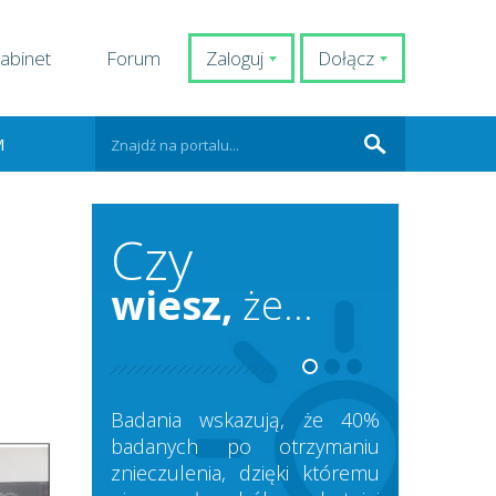
abinet
Forum
Zaloguj
Dołącz
M
Czy
wiesz,
że...
Badania wskazują, że 40%
badanych po otrzymaniu
znieczulenia, dzięki któremu