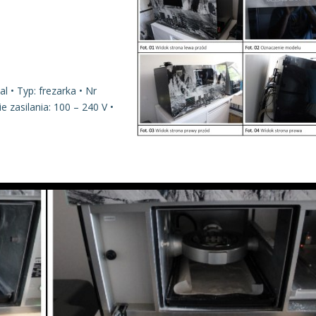
 • Typ: frezarka • Nr
 zasilania: 100 – 240 V •