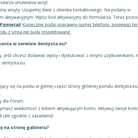
ormularza umawiania wizyt.
inę wizyty. Uzupełnij dane z okienka kontaktowego. Na podany w
m aktywacyjnym. Wpisz kod aktywacyjny do formularza. Teraz pozost
Pamiętaj!
Koniecznie podaj poprawny numer telefonu, ponieważ te
kodu z smsa nie będą respektowane.
konta w serwisie dentysta.eu?
. Jeśli chcesz dodawać wpisy i dyskutować z innymi użytkownikami, 
 dentysta.eu.
ujący się na pasku w górnej części strony głównej portalu dentysta.eu
.
ny dla Forum.
rzymasz wiadomość z linkiem aktywującym konto. Aktywuj swoje kont
li (ale zgodnie z zasadami)!
ię na stronę gabinetu?