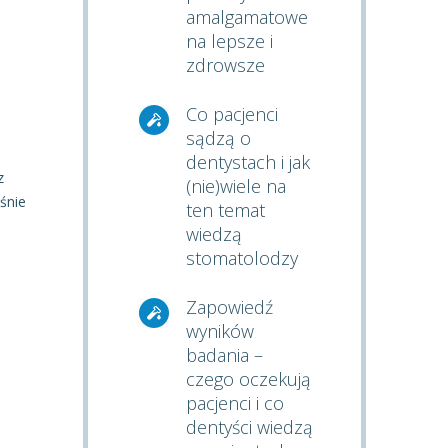
amalgamatowe
na lepsze i
zdrowsze
Co pacjenci
sądzą o
dentystach i jak
z
(nie)wiele na
śnie
ten temat
wiedzą
stomatolodzy
Zapowiedź
wyników
badania –
czego oczekują
pacjenci i co
dentyści wiedzą