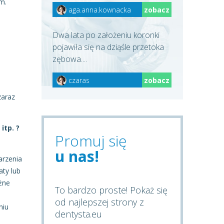
um.
aga.anna.kownacka
zobacz
Dwa lata po założeniu koronki
pojawiła się na dziąśle przetoka
zębowa....
czaras
zobacz
zaraz
itp. ?
Promuj się
u nas!
arzenia
aty lub
żne
To bardzo proste! Pokaż się
od najlepszej strony z
niu
dentysta.eu