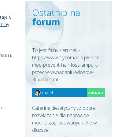
Ostatnio na
aje Ci
forum
rminy
To jest fajny kierunek -
musisz
https://www.fryzomania.pl/cece-
med-prevent-hair-loss-ampulki-
przeciw-wypadaniu-wlosow-
30x7ml.html...
.
midel
zobacz
o
Catering dietetyczny to dobre
rozwiązanie dla naprawdę
mocno zapracowanych. Ale w
dłuższej...