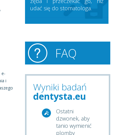
zęba i przeczekać go, niż
udać się do stomatologa.
o
FAQ
 e-
ia i
Wyniki badań
naszego
dentysta.eu
Ostatni
dzwonek, aby
tanio wymienić
plomby