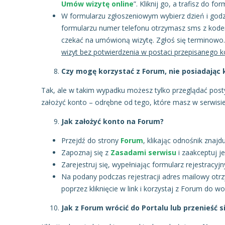
Umów wizytę online
”. Kliknij go, a trafisz do f
W formularzu zgłoszeniowym wybierz dzień i godz
formularzu numer telefonu otrzymasz sms z kode
czekać na umówioną wizytę. Zgłoś się terminowo.
wizyt bez potwierdzenia w postaci przepisanego 
Czy mogę korzystać z Forum, nie posiadając 
Tak, ale w takim wypadku możesz tylko przeglądać posty
założyć konto – odrębne od tego, które masz w serwisie
Jak założyć konto na Forum?
Przejdź do strony
Forum
, klikając odnośnik znajd
Zapoznaj się z
Zasadami serwisu
i zaakceptuj je
Zarejestruj się, wypełniając formularz rejestracyj
Na podany podczas rejestracji adres mailowy ot
poprzez kliknięcie w link i korzystaj z Forum do wo
Jak z Forum wrócić do Portalu lub przenieść s