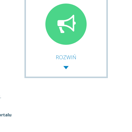
ROZWIŃ
.
ortalu