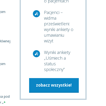
o pacjentach
Pacjenci –
woim
widma
prześwietleni:
wyniki ankiety o
umawianiu
wizyt
głównej
Wyniki ankiety
„Uśmiech a
status
woim
społeczny”
zobacz wszystkie!
ska pod
k „
+