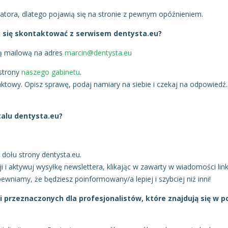
atora, dlatego pojawią się na stronie z pewnym opóźnieniem.
k się skontaktować z serwisem dentysta.eu?
gą mailową na adres
marcin@dentysta.eu
 strony
naszego gabinetu
.
aktowy. Opisz sprawę, podaj namiary na siebie i czekaj na odpowiedź.
talu dentysta.eu?
 dołu strony dentysta.eu.
i i aktywuj wysyłkę newslettera, klikając w zawarty w wiadomości link
wniamy, że będziesz poinformowany/a lepiej i szybciej niż inni!
 przeznaczonych dla profesjonalistów, które znajdują się w p