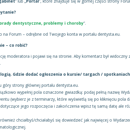
gabinet
” lub „
Portal
”, które znajduje się w górnej części strony For
ytanie?
orady dentystyczne, problemy i choroby
”.
o na Forum – odrębne od Twojego konta w portalu dentysta.eu.
e – co robić?
cję moderatora i pojawi się na stronie. Aby komentarz był widoczny 
.
gią. Gdzie dodać ogłoszenia o kursie/ targach / spotkaniach 
 góry strony głównej portalu dentysta.eu.
iązkowo wypełnij pola oznaczone gwiazdką: podaj pełną nazwę Wyd
ventu (wybierz je z terminarzy, które wyświetlą się po kliknięciu pola d
a dotyczące jego rozpoczęcia i zakończenia wpisz tę samą datę ale ró
ównież chciałbyś/chciałabyś się dowiedzieć jak najwięcej o Wydarze
matologicznej.