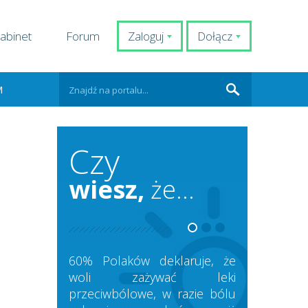
abinet
Forum
Zaloguj
Dołącz
M
Czy
wiesz,
że...
60% Polaków deklaruje, że
woli zażywać leki
przeciwbólowe, w razie bólu