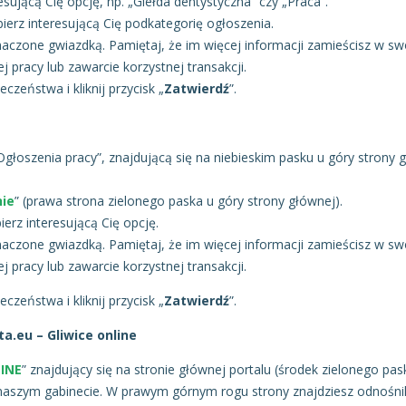
resującą Cię opcję, np. „Giełda dentystyczna” czy „Praca”.
bierz interesującą Cię podkategorię ogłoszenia.
aczone gwiazdką. Pamiętaj, że im więcej informacji zamieścisz w s
 pracy lub zawarcie korzystnej transakcji.
czeństwa i kliknij przycisk „
Zatwierdź
”.
 „Ogłoszenia pracy”, znajdującą się na niebieskim pasku u góry strony 
nie
” (prawa strona zielonego paska u góry strony głównej).
bierz interesującą Cię opcję.
aczone gwiazdką. Pamiętaj, że im więcej informacji zamieścisz w s
 pracy lub zawarcie korzystnej transakcji.
czeństwa i kliknij przycisk „
Zatwierdź
”.
a.eu – Gliwice online
INE
” znajdujący się na stronie głównej portalu (środek zielonego pa
o naszym gabinecie. W prawym górnym rogu strony znajdziesz odnośni