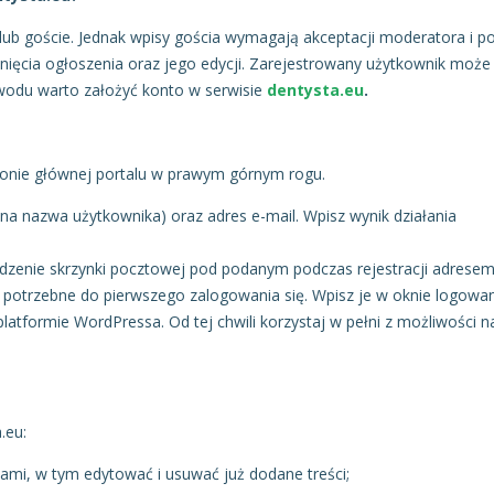
ub goście. Jednak wpisy gościa wymagają akceptacji moderatora i p
nięcia ogłoszenia oraz jego edycji. Zarejestrowany użytkownik może
wodu warto założyć konto w serwisie
dentysta.eu
.
tronie głównej portalu w prawym górnym rogu.
na nazwa użytkownika) oraz adres e-mail. Wpisz wynik działania
wdzenie skrzynki pocztowej pod podanym podczas rejestracji adresem
 potrzebne do pierwszego zalogowania się. Wpisz je w oknie logowan
latformie WordPressa. Od tej chwili korzystaj w pełni z możliwości 
.eu:
mi, w tym edytować i usuwać już dodane treści;