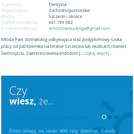
Stanowisko
Dentysta
Województwo
Zachodniopomorskie
Miasto
Szczecin i okolice
Telefon kontaktowy
661 769 082
E-mail kontaktowy
dmochowska.kinga@gmail.com
Młoda Pani stomatolog odbywająca staż podyplomowy szuka
pracy od października na teranie Szczecina lub okolicach,również
Świnoujściu. Zainteresowania:endodoncj
...
czytaj więcej...
Czy
wiesz,
że...
Dzieci śmieją się około 400 razy dziennie. Dorośli ...