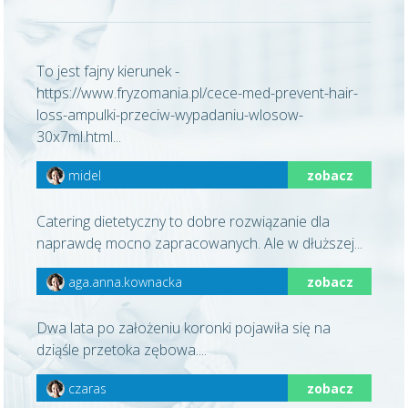
To jest fajny kierunek -
https://www.fryzomania.pl/cece-med-prevent-hair-
loss-ampulki-przeciw-wypadaniu-wlosow-
30x7ml.html...
midel
zobacz
Catering dietetyczny to dobre rozwiązanie dla
naprawdę mocno zapracowanych. Ale w dłuższej...
aga.anna.kownacka
zobacz
Dwa lata po założeniu koronki pojawiła się na
dziąśle przetoka zębowa....
czaras
zobacz