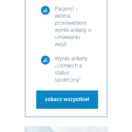
Pacjenci –
widma
prześwietleni:
wyniki ankiety o
umawianiu
wizyt
Wyniki ankiety
„Uśmiech a
status
społeczny”
zobacz wszystkie!