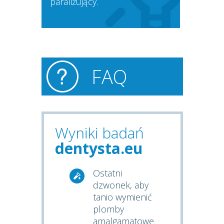
paraliżujący.
FAQ
Wyniki badań
dentysta.eu
Ostatni
dzwonek, aby
tanio wymienić
plomby
amalgamatowe