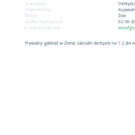
Stanowisko
Dentyst
Województwo
Kujawsk
Miasto
Żnin
Telefon kontaktowy
52-30-2
E-mail kontaktowy
annafgo
Prywatny gabinet w Żninie zatrudni dentyste na 1-2 dni 