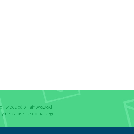
o i wiedzieć o najnowszysch
nymi? Zapisz się do naszego