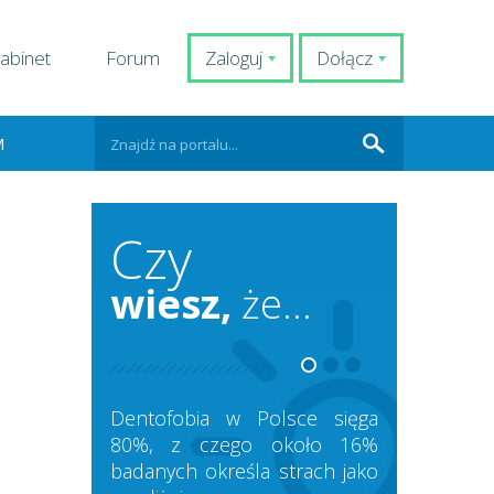
abinet
Forum
Zaloguj
Dołącz
M
Czy
wiesz,
że...
Dentofobia w Polsce sięga
80%, z czego około 16%
badanych określa strach jako