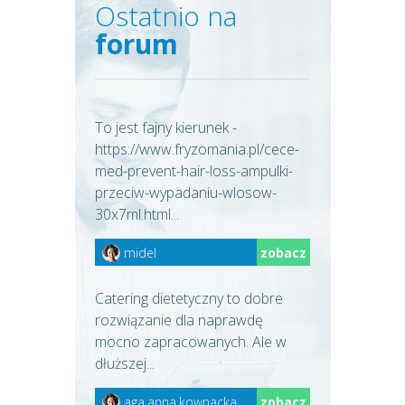
Ostatnio na
forum
To jest fajny kierunek -
https://www.fryzomania.pl/cece-
med-prevent-hair-loss-ampulki-
przeciw-wypadaniu-wlosow-
30x7ml.html...
midel
zobacz
Catering dietetyczny to dobre
rozwiązanie dla naprawdę
mocno zapracowanych. Ale w
dłuższej...
aga.anna.kownacka
zobacz