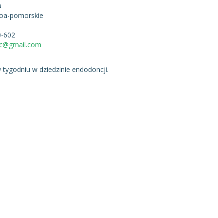
a
oa-pomorskie
0-602
c@gmail.com
w tygodniu w dziedzinie endodoncji.