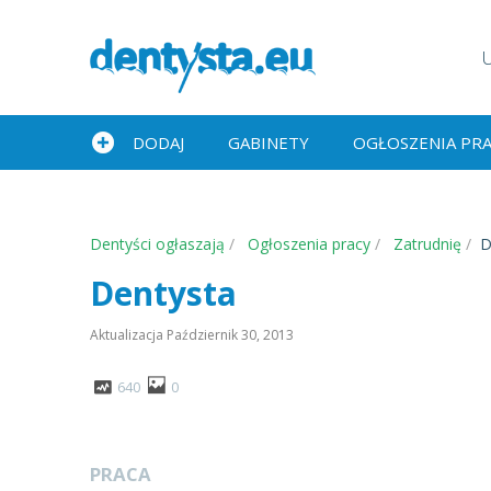
DODAJ
GABINETY
OGŁOSZENIA PR
Dentyści ogłaszają
Ogłoszenia pracy
Zatrudnię
D
Dentysta
Aktualizacja
Październik 30, 2013
640
0
PRACA