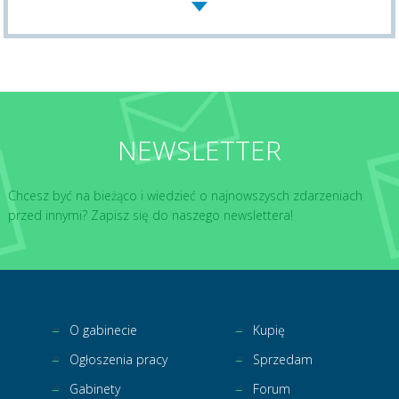
NEWSLETTER
Chcesz być na bieżąco i wiedzieć o najnowszysch zdarzeniach
przed innymi? Zapisz się do naszego newslettera!
O gabinecie
Kupię
Ogłoszenia pracy
Sprzedam
Gabinety
Forum