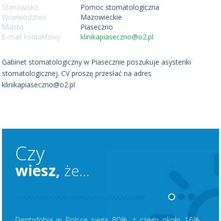
Stanowisko
Pomoc stomatologiczna
Województwo
Mazowieckie
Miasto
Piaseczno
E-mail kontaktowy
klinikapiaseczno@o2.pl
Gabinet stomatologiczny w Piasecznie poszukuje asystenki
stomatologicznej. CV proszę przesłać na adres
klinikapiaseczno@o2.pl
Czy
wiesz,
że...
Dentofobia w Polsce sięga 80%, z czego około 16%