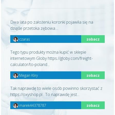
Dwa lata po założeniu koronki pojawiła się na
dziąśle przetoka zębowa....
czaras
zobacz
Tego typu produkty można kupić w sklepie
internetowym Globy https://globy.com/freight-
calculator/to-poland...
Megan Kliry
zobacz
Tak naprawdę to wiele osób powinno skorzystać z
https://oxyshop.pl . To naprawdę jest...
marek44378787
zobacz