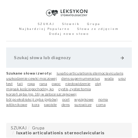
SZUKAJ
Słownik
Grupa
Najbardziej Popularne
Słowa ze zdjęciem
Dodaj nowe słowo
arrow_forward
Szukane słowa i zwroty:
luxatio articulationis sternoclavicularis
uszkodzenie cewki moczowej
dens supernumerarius
woda
uraz
test
tali
ropa
rana
owoc
niedowidzenie
olej
mięsak kościopochodny, ko
cystis, cystectomia
korzeń zęba (np. 16) w zatoce szczękowej
ból po ekstrakcji zęba (zębów)
ocet
wysiękowe
noma
włóknikowe
kora
swoiste
dens
surowicze
coma
SZUKAJ
Grupa
luxatio articulationis sternoclavicularis