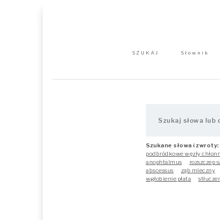
SZUKAJ
Słownik
Szukane słowa i zwroty:
podbródkowe węzły chłon
anophtalmus
rozszczep s
abscessus
ząb mleczny
wgłobienie płata
stłucze