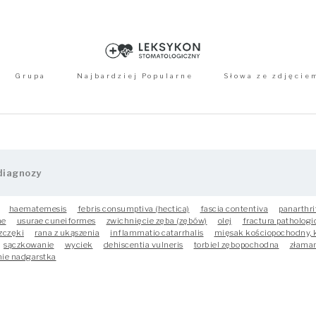
Grupa
Najbardziej Popularne
Słowa ze zdjęcie
haematemesis
febris consumptiva (hectica)
fascia contentiva
panarthri
ne
usurae cuneiformes
zwichnięcie zęba (zębów)
olej
fractura pathologi
zczęki
rana z ukąszenia
inflammatio catarrhalis
mięsak kościopochodny, 
sączkowanie
wyciek
dehiscentia vulneris
torbiel zębopochodna
złaman
nie nadgarstka