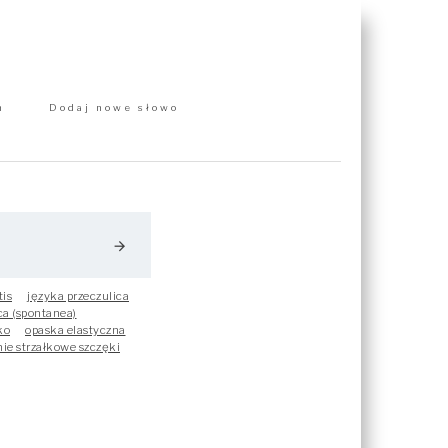
m
Dodaj nowe słowo
arrow_forward
tis
języka przeczulica
ca (spontanea)
ko
opaska elastyczna
ie strzałkowe szczęki