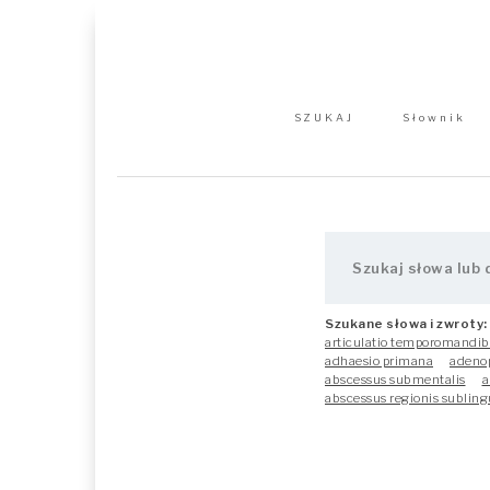
SZUKAJ
Słownik
Szukane słowa i zwroty:
articulatio temporomandib
adhaesio primana
adeno
abscessus submentalis
a
abscessus regionis subling