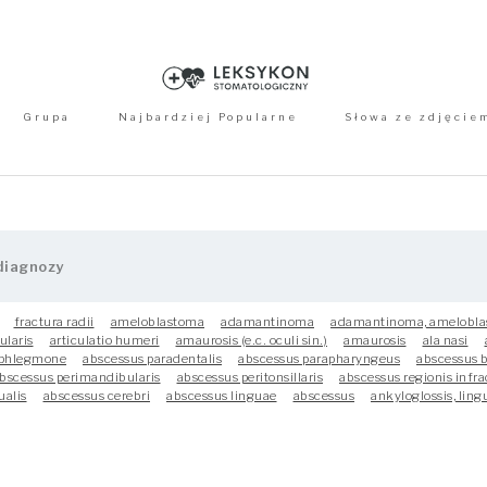
Grupa
Najbardziej Popularne
Słowa ze zdjęcie
fractura radii
ameloblastoma
adamantinoma
adamantinoma, amelobl
ularis
articulatio humeri
amaurosis (e.c. oculi sin.)
amaurosis
ala nasi
phlegmone
abscessus paradentalis
abscessus parapharyngeus
abscessus bu
bscessus perimandibularis
abscessus peritonsillaris
abscessus regionis infrao
ualis
abscessus cerebri
abscessus linguae
abscessus
ankyloglossis, ling