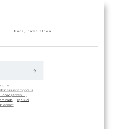
m
Dodaj nowe słowo
arrow_forward
astoma
abscessus temporalis
ccae (lateris ...)
rbitalis
ząb kieł
ua accret