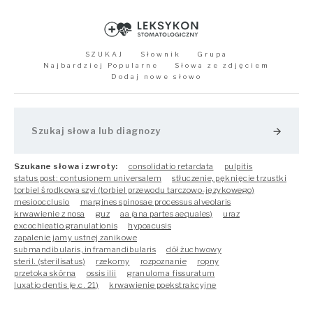
SZUKAJ
Słownik
Grupa
Najbardziej Popularne
Słowa ze zdjęciem
Dodaj nowe słowo
arrow_forward
Szukane słowa i zwroty:
consolidatio retardata
pulpitis
status post: contusionem universalem
stłuczenie, pęknięcie trzustki
torbiel środkowa szyi (torbiel przewodu tarczowo-językowego)
mesioocclusio
margines spinosae processus alveolaris
krwawienie z nosa
guz
aa (ana partes aequales)
uraz
excochleatio granulationis
hypoacusis
zapalenie jamy ustnej zanikowe
submandibularis, inframandibularis
dół żuchwowy
steril. (sterilisatus)
rzekomy
rozpoznanie
ropny
przetoka skórna
ossis ilii
granuloma fissuratum
luxatio dentis (e.c. 21)
krwawienie poekstrakcyjne