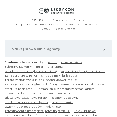
SZUKAJ
Słownik
Grupa
Najbardziej Popularne
Słowa ze zdjęciem
Dodaj nowe słowo
arrow_forward
Szukane słowa i zwroty:
ranula
dens incisivus
tyłozgryz rzekomy
fluid., fid. (fluidus)
shock traumaticus (hypovolemicus)
zapalenie ozębnej chroniczne:
paries orbitae superior
sinusitis maxillaris acuta
torbiel zastoinowa ślinianki podjęzykowej (żabka)
serosa (apicalis, marginalis, diffusa)
złamanie wyrostka dziobiastego
fractura basis cranii:
strzaskanie (złamanie ze strzaskaniem)
fossae mediae
fractura
otwarte złamanie
ałeczkowo-szczękowa torbiel
zapalenie spojówki
fractura processus condylaris
nosa złamanie
zwichnięcie zęba (zębów)
włókniste
retentio dentis incompleta (retentio partialis)
ubytki klinowe
carcinoma (e.c. labii fundi cavi oris linguae buccae mandibulae