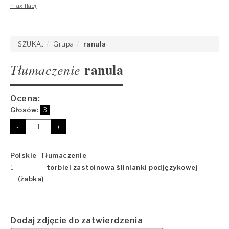
maxillae)
SZUKAJ
Grupa
ranula
ranula
Tłumaczenie
Ocena:
Głosów:
3
-
+
Polskie Tłumaczenie
1
torbiel zastoinowa ślinianki podjęzykowej
(żabka)
Dodaj zdjęcie do zatwierdzenia