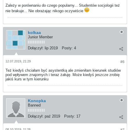
Zależy w porównaniu do czego popularny... Studentów socjologii też
nie brakuje... Nie obrażając nikogo oczywiście
kolkaa
Junior Member
Dołączył:
lip 2019
Posty:
4
12.07.2019, 21:29
#6
Też kiedyś chciałam być asystentką ale zmieniłam kierunek studiów
pod wpływem znajomych i teraz żałuję. Może kiedyś jeszcze zrobię
jakiś kurs w tym kierunku
Konopka
Banned
Dołączył:
paź 2019
Posty:
17
08.10.2019, 11:28