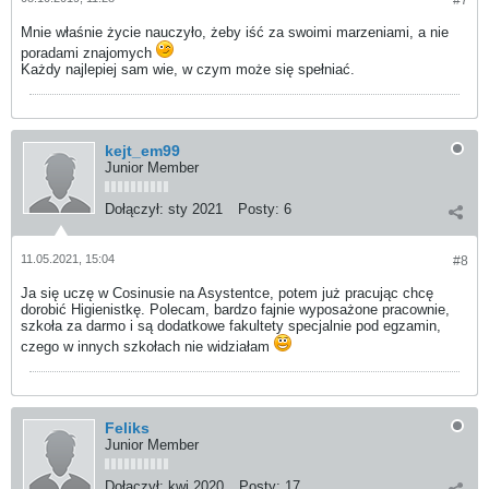
#7
Mnie właśnie życie nauczyło, żeby iść za swoimi marzeniami, a nie
poradami znajomych
Każdy najlepiej sam wie, w czym może się spełniać.
kejt_em99
Junior Member
Dołączył:
sty 2021
Posty:
6
11.05.2021, 15:04
#8
Ja się uczę w Cosinusie na Asystentce, potem już pracując chcę
dorobić Higienistkę. Polecam, bardzo fajnie wyposażone pracownie,
szkoła za darmo i są dodatkowe fakultety specjalnie pod egzamin,
czego w innych szkołach nie widziałam
Feliks
Junior Member
Dołączył:
kwi 2020
Posty:
17