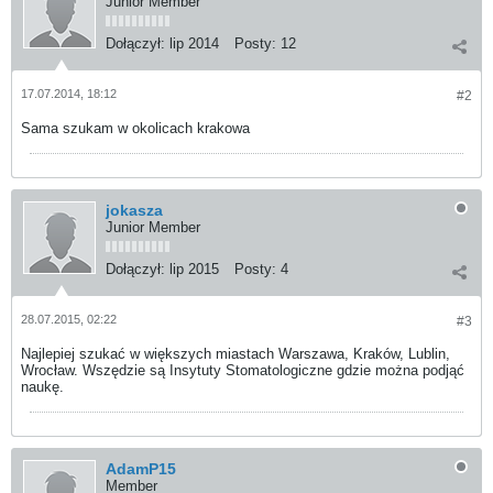
Junior Member
Dołączył:
lip 2014
Posty:
12
17.07.2014, 18:12
#2
Sama szukam w okolicach krakowa
jokasza
Junior Member
Dołączył:
lip 2015
Posty:
4
28.07.2015, 02:22
#3
Najlepiej szukać w większych miastach Warszawa, Kraków, Lublin,
Wrocław. Wszędzie są Insytuty Stomatologiczne gdzie można podjąć
naukę.
AdamP15
Member