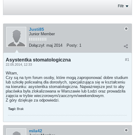
Filtr
Justi85
Junior Member
Dołączył:
maj 2014
Posty:
1
Asystentka stomatologiczna
#1
22.05.2014, 12:33
Witam,
Czy są na tym forum osoby, które mogą zaproponować dobre studium
lub szkołę policealną dla dorosłych, specjalizująca się w kształceniu
na kierunku: asystentka stomatologiczna. Najważniejsze jest to aby
placówka była zlokalizowana w Warszawie lub Łodzi oraz prowadziła
zajęcia w trybie wieczorowym/zaocznym/weekendowym.
Z góry dziękuje za odpowiedzi.
Tagi:
Brak
mila42