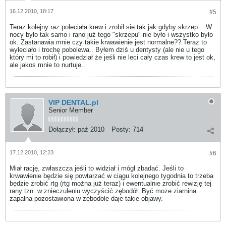
16.12.2010, 18:17
#5
Teraz kolejny raz poleciała krew i zrobił sie tak jak gdyby skrzep... W
nocy było tak samo i rano już tego "skrzepu" nie było i wszystko było
ok. Zastanawia mnie czy takie krwawienie jest normalne?? Teraz to
wyleciało i trochę pobolewa.. Byłem dziś u dentysty (ale nie u tego
który mi to robił) i powiedział że jeśli nie leci cały czas krew to jest ok,
ale jakos mnie to nurtuje..
VIP DENTAL.pl
Senior Member
Dołączył:
paź 2010
Posty:
714
17.12.2010, 12:23
#6
Miał rację, zwłaszcza jeśli to widział i mógł zbadać. Jeśli to
krwawienie będzie się powtarzać w ciągu kolejnego tygodnia to trzeba
będzie zrobić rtg (rtg można już teraz) i ewentualnie zrobić rewizję tej
rany tzn. w znieczuleniu wyczyścić zębodół. Być może ziarnina
zapalna pozostawiona w zębodole daje takie objawy.