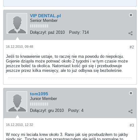
VIP DENTAL.pl
Senior Member
Dołączył:
paź 2010
Posty:
714
16.12.2010, 09:48
#2
Jeśli to krwawienie ustaje, to raczej nie ma powodu do niepokoju.
Gojenie dziąsła może potrwać około 2 tygodni i w tym czasie może
jeszcze boleć ta okolica. Natomiast kość goi się i przebudowuje
jeszcze przez kilka miesięcy, ale to już odbywa się bezboleśnie.
tom1095
Junior Member
Dołączył:
gru 2010
Posty:
4
16.12.2010, 12:32
#3
W nocy mi leciała krew około 3. Rano jak się przebudziłem to jakby
nigdy nic. Trochę się tym przestraszyłem ale jeśli to normalne to