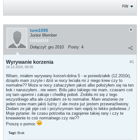
Filtr
tom1095
Junior Member
Dołączył:
gru 2010
Posty:
4
Wyrywanie korzenia
#1
16.12.2010, 09:26
Witam, miałem wyrywany korzeń-dolna 5 - w poniedziałek (12.2010r),
dziąsło mam zszyte i dziś w nocy leciała mi z niego krew czy to
normalne?? Może w nocy zahaczyłem jakoś albo położyłem się na ten
bok i naruszyłem...nie wiem. Bólu jako takiego nie mam, czasami coś
się tam upomni i zakuje i chwilkę poboli. Zrobiła mi się z tego
wszystkiego afta ale czytałem ze to normalne. Mam wrażenie ze
jeden szew mam jakiś luźny ;/ ale może już jestem przewrażliwiony.
Dodam ze jak pije coś i przytrzymam tam napój to lekko pobolewa ;/
Moje pytanie: ile czasu potrzeba na zagojenie takiej rany i czy te
krwawienie to coś normalnego czy nie??
Proszę o pomoc
Tagi:
Brak