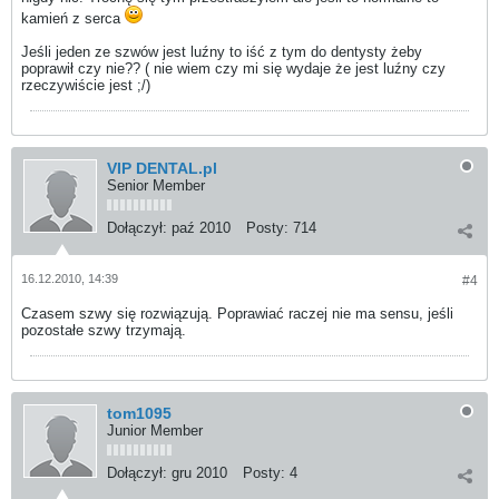
kamień z serca
Jeśli jeden ze szwów jest luźny to iść z tym do dentysty żeby
poprawił czy nie?? ( nie wiem czy mi się wydaje że jest luźny czy
rzeczywiście jest ;/)
VIP DENTAL.pl
Senior Member
Dołączył:
paź 2010
Posty:
714
16.12.2010, 14:39
#4
Czasem szwy się rozwiązują. Poprawiać raczej nie ma sensu, jeśli
pozostałe szwy trzymają.
tom1095
Junior Member
Dołączył:
gru 2010
Posty:
4